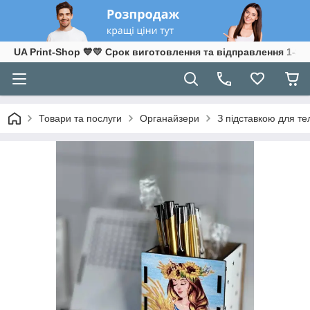
UA Print-Shop ​💙💛 Срок виготовлення та відправлення 1-3 р
Товари та послуги
Органайзери
З підставкою для т