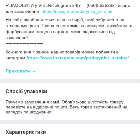
✔ЗАМОВИТИ у VIBER/Telegram 24|7 →(050)5626282 тисніть
для замовлення
https://mssg.me/podarynku_ukraine
На сайті відображається ціна за виріб, який зображено на
головному фото. При внесенні змін за розміром, дизайном та
фарбуванням, кінцева вартість може відрізнятися від
зазначеної.
➖➖➖➖➖➖➖➖➖➖➖
Кожного дня Новинки наших товарів можна побачити в
інстаграм
h
ttps://www.instagram.com/podarynku_ukraine/
Приховати
Спосіб упаковки
Пакуємо замовлення самі. Обов'язково цілістність товару
перевірте на відділенні пошти. Весь товар застахований на
випадок пошкодження.
Характеристики