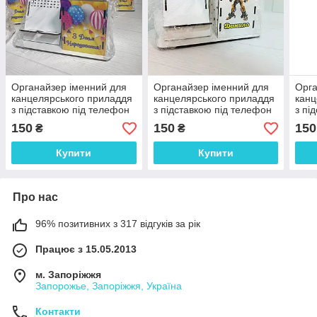
Органайзер іменний для
Органайзер іменний для
Орга
канцелярського приладдя
канцелярського приладдя
канц
з підставкою під телефон
з підставкою під телефон
з пі
"З днем народження"
"Трансформер" 18.5*9 см
"Укр
150
150
150
₴
₴
18.5*9 см
Купити
Купити
Про нас
96% позитивних з 317 відгуків за рік
Працює з 15.05.2013
м. Запоріжжя
Запорожье, Запоріжжя, Україна
Контакти