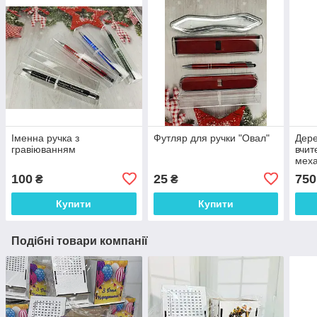
Іменна ручка з
Футляр для ручки "Овал"
Дере
гравіюванням
вчит
меха
кожн
100
25
750
₴
₴
Купити
Купити
Подібні товари компанії