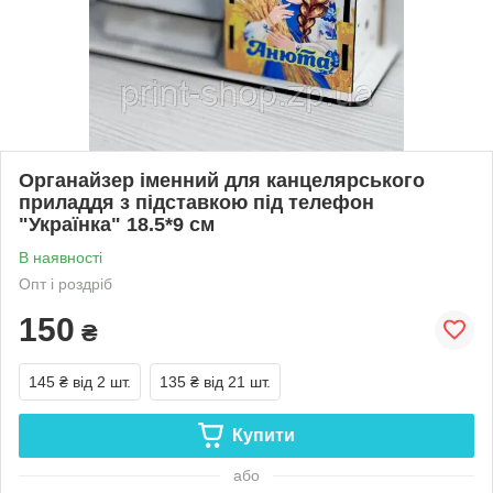
Органайзер іменний для канцелярського
приладдя з підставкою під телефон
"Українка" 18.5*9 см
В наявності
Опт і роздріб
150
₴
145 ₴
від 2 шт.
135 ₴
від 21 шт.
Купити
або