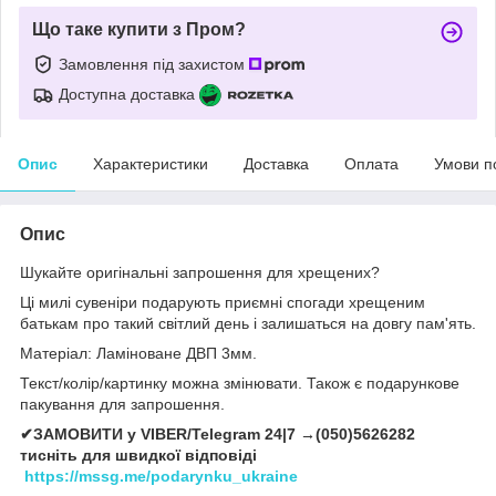
Що таке купити з Пром?
Замовлення під захистом
Доступна доставка
Опис
Характеристики
Доставка
Оплата
Умови п
Опис
Шукайте оригінальні запрошення для хрещених?
Ці милі сувеніри подарують приємні спогади хрещеним
батькам про такий світлий день і залишаться на довгу пам'ять.
Матеріал: Ламіноване ДВП 3мм.
Текст/колір/картинку можна змінювати. Також є подарункове
пакування для запрошення.
✔ЗАМОВИТИ у VIBER/Telegram 24|7 →(050)5626282
тисніть для швидкої відповіді
https://mssg.me/podarynku_ukraine