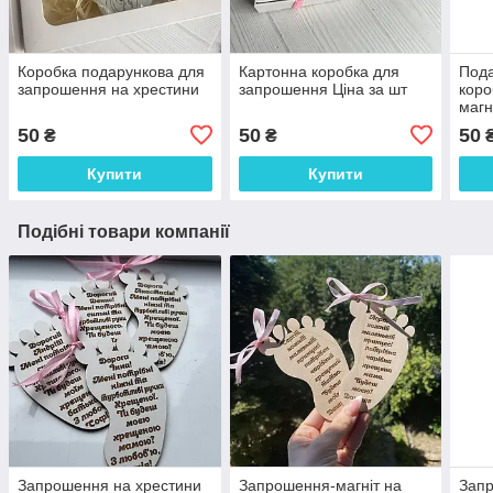
Коробка подарункова для
Картонна коробка для
Пода
запрошення на хрестини
запрошення Ціна за шт
коро
магн
50
50
50
₴
₴
Купити
Купити
Подібні товари компанії
Запрошення на хрестини
Запрошення-магніт на
Запр