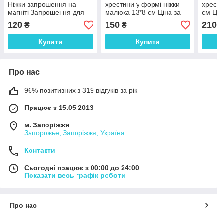
Ніжки запрошення на
хрестини у формі ніжки
хрес
магніті Запрошення для
малюка 13*8 см Ціна за
см Ц
хресних 13*8 см Ціна за
шт
120
150
210
₴
₴
шт
Купити
Купити
Про нас
96% позитивних з 319 відгуків за рік
Працює з 15.05.2013
м. Запоріжжя
Запорожье, Запоріжжя, Україна
Контакти
Сьогодні працює з 00:00 до 24:00
Показати весь графік роботи
Про нас