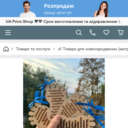
UA Print-Shop ​💙💛 Срок виготовлення та відправлення 1-3 р
Товари та послуги
👶 Товари для новонароджених (метр