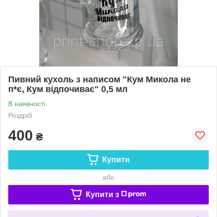
Пивний кухоль з написом "Кум Микола не
п*є, Кум відпочиває" 0,5 мл
В наявності
Роздріб
400
₴
Купити
або
Купити з