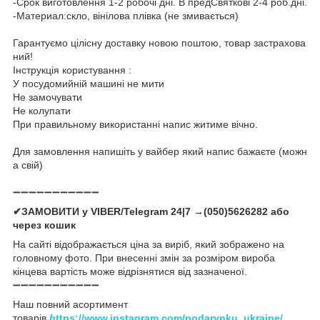
-Срок виготовлення 1-2 робочі дні. В предСвяткові 2-4 роб.дні.
-Материал:скло, вінілова плівка (не змивається)
Гарантуємо цілісну доставку новою поштою, товар застрахова
ний!
Інструкція користування :
У посудомийній машині не мити
Не замочувати
Не колупати
При правильному використанні напис житиме вічно.
Для замовлення напишіть у вайбер який напис бажаєте (можн
а свій)
➖➖➖➖➖➖➖➖➖➖➖
✔ЗАМОВИТИ у VIBER/Telegram 24|7 →(050)5626282 або
через кошик
На сайті відображається ціна за виріб, який зображено на
головному фото. При внесенні змін за розміром вироба
кінцева вартість може відрізнятися від зазначеної.
➖➖➖➖➖➖➖➖➖➖➖
Наш повний асортимент
товарів
h
ttps://www.instagram.com/podarynku_ukraine/