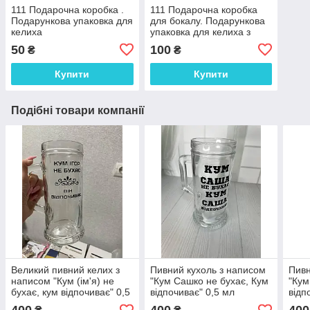
111 Подарочна коробка .
111 Подарочна коробка
Подарункова упаковка для
для бокалу. Подарункова
келиха
упаковка для келиха з
"Вашим текстом"
50
100
₴
₴
Купити
Купити
Подібні товари компанії
Великий пивний келих з
Пивний кухоль з написом
Пивн
написом "Кум (ім'я) не
"Кум Сашко не бухає, Кум
"Кум
бухає, кум відпочиває" 0,5
відпочиває" 0,5 мл
відп
мл