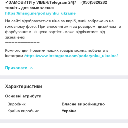
✔ЗАМОВИТИ у VIBER/Telegram 24|7 →(050)5626282
тисніть для замовлення
https://mssg.me/podarynku_ukraine
На сайті відображається ціна за виріб, який зображено на
головному фото. При внесенні змін за розміром, дизайном та
фарбуванням, кінцева вартість може відрізнятися від
зазначеної.
➖➖➖➖➖➖➖➖➖➖➖
Кожного дня Новинки наших товарів можна побачити в
інстаграм
h
ttps://www.instagram.com/podarynku_ukraine/
Приховати
Характеристики
Основні атрибути
Виробник
Власне виробництво
Країна виробник
Україна