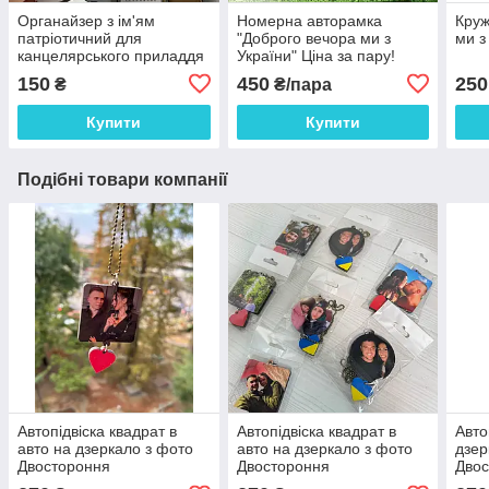
Органайзер з ім'ям
Номерна авторамка
Круж
патріотичний для
"Доброго вечора ми з
ми з
канцелярського приладдя
України" Ціна за пару!
"Долонька" 18.5*9 см
150
450
250
₴
₴/пара
Купити
Купити
Подібні товари компанії
Автопідвіска квадрат в
Автопідвіска квадрат в
Авто
авто на дзеркало з фото
авто на дзеркало з фото
дзер
Двостороння
Двостороння
Дво