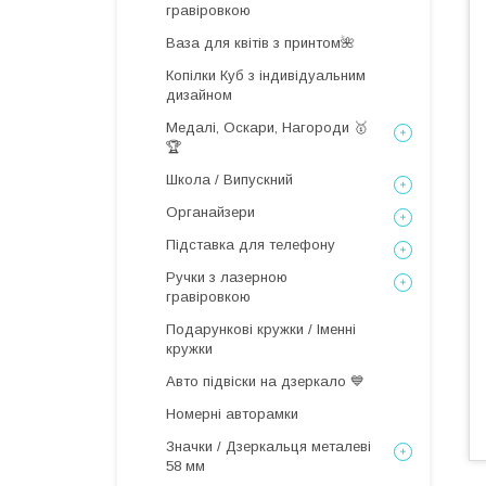
гравіровкою
Ваза для квітів з принтом🌺
Копілки Куб з індивідуальним
дизайном
Медалі, Оскари, Нагороди 🥇
🏆
Школа / Випускний
Органайзери
Підставка для телефону
Ручки з лазерною
гравіровкою
Подарункові кружки / Іменні
кружки
Авто підвіски на дзеркало 💙
Номерні авторамки
Значки / Дзеркальця металеві
58 мм