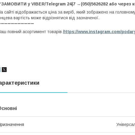
✔ЗАМОВИТИ у VIBER/Telegram 24|7 →(050)5626282 або через 
а сайті відображається ціна за виріб, який зображено на головном
інцева вартість може відрізнятися від зазначеної.
➖➖➖➖➖➖➖➖➖➖➖
аш повний асортимент товарів
h
ttps://www.instagram.com/podar
арактеристики
Основні
ризначення
Універса