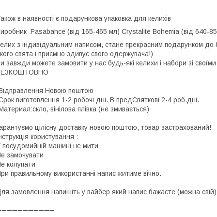
акож в наявності є подарункова упаковка для келихів
Виробник
Pasabahce (від 165-465 мл)
Crystalite Bohemia (від 640-
елих з індивідуальним написом, стане прекрасним подарунком до 
кого свята і приємно здивує свого одержувача!)
и завжди можете замовити у нас будь-які келихи і набори зі своїм
БЕЗКОШТОВНО
Відправлення Новою поштою
Срок виготовлення 1-2 робочі дні. В предСвяткові 2-4 роб.дні.
Материал:скло, вінілова плівка (не змивається)
арантуємо цілісну доставку новою поштою, товар застрахований!
нструкція користування :
 посудомийній машині не мити
е замочувати
е колупати
ри правильному використанні напис житиме вічно.
ля замовлення напишіть у вайбер який напис бажаєте (можна свій)
➖➖➖➖➖➖➖➖➖➖➖