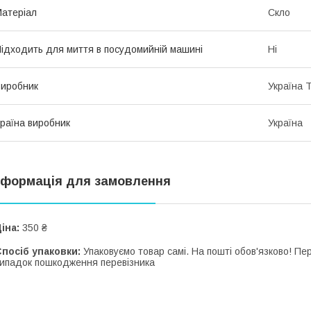
атеріал
Скло
ідходить для миття в посудомийній машині
Ні
иробник
Україна 
раїна виробник
Україна
нформація для замовлення
іна:
350 ₴
посіб упаковки:
Упаковуємо товар самі. На пошті обов'язково! П
ипадок пошкодження перевізника