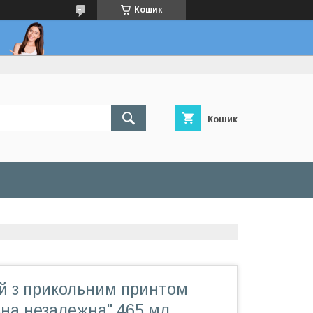
Кошик
Кошик
й з прикольним принтом
на незалежна" 465 мл