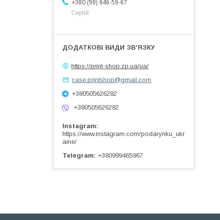
+380 (99) 946-59-67
Сергій
https://print-shop.zp.ua/ua/
case.printshop@gmail.com
+380505626282
+380505626282
Instagram
https://www.instagram.com/podarynku_ukr
aine/
Telegram
+380999465967