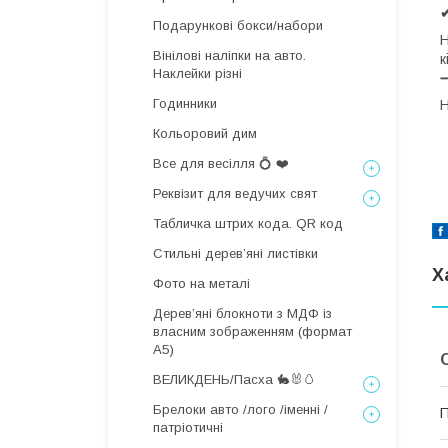
Подарункові бокси/набори
Н
Вінілові наліпки на авто.
к
Наклейки різні
Годинники
Н
Кольоровий дим
Все для весілля 💍 ❤️
Реквізит для ведучих свят
Табличка штрих кода. QR код
Стильні деревʼяні листівки
Х
Фото на металі
Дерев’яні блокноти з МДФ із
власним зображенням (формат
А5)
ВЕЛИКДЕНЬ/Пасха 🐇🐰🥚
Брелоки авто /лого /іменні /
П
патріотичні