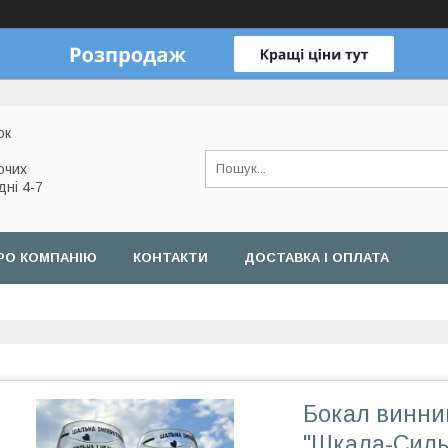
ок
очих
дні 4-7
РО КОМПАНІЮ
КОНТАКТИ
ДОСТАВКА І ОПЛАТА
Бокал винни
"Шкала-Силь