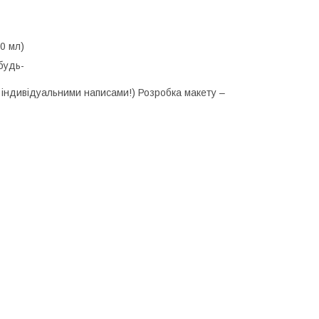
850 мл)
будь-
и індивідуальними написами!) Розробка макету –