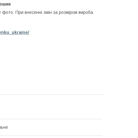
кошик
у фото. При внесенні змін за розміром вироба
ynku_ukraine/
льне