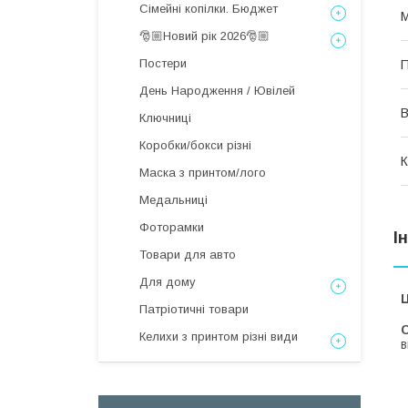
Сімейні копілки. Бюджет
М
🎅🏼Новий рік 2026🎅🏼
Постери
П
День Народження / Ювілей
В
Ключниці
Коробки/бокси різні
К
Маска з принтом/лого
Медальниці
Фоторамки
І
Товари для авто
Для дому
Ц
Патріотичні товари
С
Келихи з принтом різні види
в