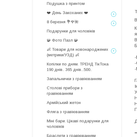
Подушка з принтом
Т
❤️ День Закоханих ❤️
8 березня 💐🌹🌺
К
Подарунки для чоловіків
я
В
🧩 Фото Пазл 🧩
👶 Товари для новонароджених
(метрики/УЗД) 👶
-
-
Копілки по дням. ТРЕНД ТікТока
-
190 днів.. 365 днів...500..
Запальнички з гравіюванням
Г
І
Столові прибори з
У
гравіюванням
Н
Армійський жетон
Н
П
Фляга з гравіюванням
Міні бари. Цікаві подарунки для
Д
чоловіків
Браслети з гравіюванням