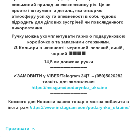
письмовий прилад на ексклюзивну річ. Це не
просто інструмент, а деталь, яка створює
атмосферу успіху та впевненості в собі, чудово
підходить для ділових зустрічей чи повсякденного
використання.
Ручку можна укомплектувати гарною подарунковою
коробочкою та запасними стержнями.
🎨 Кольори в наявності: червоний, зелений, синій,
чорний 🟥🟩🟦⬛
14,5 см довжина ручки
➖➖➖➖➖➖➖➖➖➖➖
✔ЗАМОВИТИ у VIBER/Telegram 24|7 →(050)5626282
тисніть для замовлення
https://mssg.me/podarynku_ukraine
➖➖➖➖➖➖➖➖➖➖➖
Кожного дня Новинки наших товарів можна побачити в
інстаграм
h
ttps://www.instagram.com/podarynku_ukraine/
Приховати