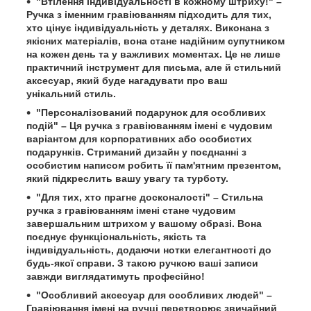
"Втілення індивідуальності в кожному штриху!" –
Ручка з іменним гравіюванням підходить для тих,
хто цінує індивідуальність у деталях. Виконана з
якісних матеріалів, вона стане надійним супутником
на кожен день та у важливих моментах. Це не лише
практичний інструмент для письма, але й стильний
аксесуар, який буде нагадувати про ваш
унікальний стиль.
"Персоналізований подарунок для особливих
подій" – Ця ручка з гравіюванням імені є чудовим
варіантом для корпоративних або особистих
подарунків. Стриманий дизайн у поєднанні з
особистим написом робить її пам'ятним презентом,
який підкреслить вашу увагу та турботу.
"Для тих, хто прагне досконалості" – Стильна
ручка з гравіюванням імені стане чудовим
завершальним штрихом у вашому образі. Вона
поєднує функціональність, якість та
індивідуальність, додаючи нотки елегантності до
будь-якої справи. З такою ручкою ваші записи
завжди виглядатимуть професійно!
"Особливий аксесуар для особливих людей" –
Гравіювання імені на ручці перетворює звичайний