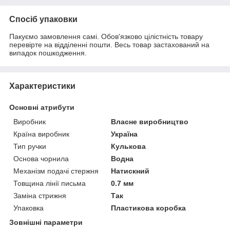
Спосіб упаковки
Пакуємо замовлення самі. Обов'язково цілістність товару
перевірте на відділенні пошти. Весь товар застахований на
випадок пошкодження.
Характеристики
Основні атрибути
Виробник
Власне виробництво
Країна виробник
Україна
Тип ручки
Кулькова
Основа чорнила
Водна
Механізм подачі стержня
Натискний
Товщина лінії письма
0.7 мм
Заміна стрижня
Так
Упаковка
Пластикова коробка
Зовнішні параметри