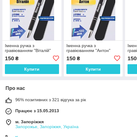
Іменна ручка з
Іменна ручка з
Імен
гравіюванням "Віталій"
гравіюванням "Антон"
грав
150
150
150
₴
₴
Купити
Купити
Про нас
96% позитивних з 321 відгука за рік
Працює з 15.05.2013
м. Запоріжжя
Запорожье, Запоріжжя, Україна