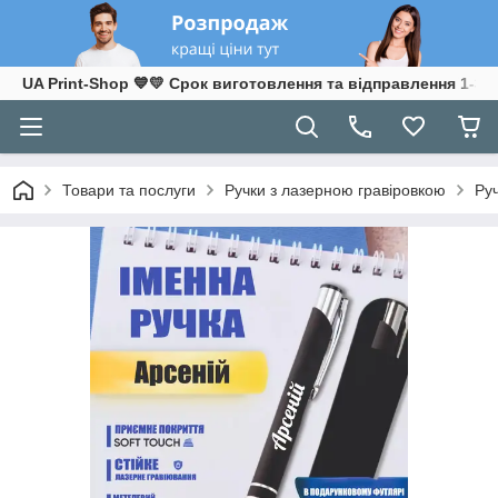
UA Print-Shop ​💙💛 Срок виготовлення та відправлення 1-3 р
Товари та послуги
Ручки з лазерною гравіровкою
Ру