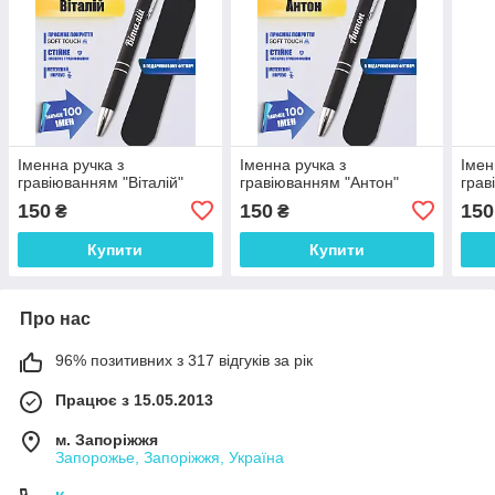
Іменна ручка з
Іменна ручка з
Імен
гравіюванням "Віталій"
гравіюванням "Антон"
грав
150
150
150
₴
₴
Купити
Купити
Про нас
96% позитивних з 317 відгуків за рік
Працює з 15.05.2013
м. Запоріжжя
Запорожье, Запоріжжя, Україна