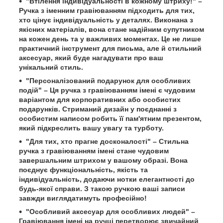
"Втілення індивідуальності в кожному штриху!" –
Ручка з іменним гравіюванням підходить для тих,
хто цінує індивідуальність у деталях. Виконана з
якісних матеріалів, вона стане надійним супутником
на кожен день та у важливих моментах. Це не лише
практичний інструмент для письма, але й стильний
аксесуар, який буде нагадувати про ваш
унікальний стиль.
"Персоналізований подарунок для особливих
подій" – Ця ручка з гравіюванням імені є чудовим
варіантом для корпоративних або особистих
подарунків. Стриманий дизайн у поєднанні з
особистим написом робить її пам'ятним презентом,
який підкреслить вашу увагу та турботу.
"Для тих, хто прагне досконалості" – Стильна
ручка з гравіюванням імені стане чудовим
завершальним штрихом у вашому образі. Вона
поєднує функціональність, якість та
індивідуальність, додаючи нотки елегантності до
будь-якої справи. З такою ручкою ваші записи
завжди виглядатимуть професійно!
"Особливий аксесуар для особливих людей" –
Гравіювання імені на ручці перетворює звичайний