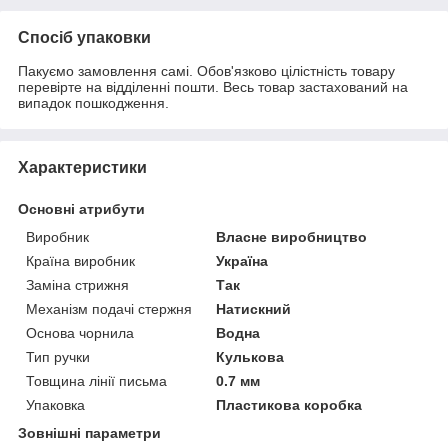
Спосіб упаковки
Пакуємо замовлення самі. Обов'язково цілістність товару
перевірте на відділенні пошти. Весь товар застахований на
випадок пошкодження.
Характеристики
Основні атрибути
Виробник
Власне виробництво
Країна виробник
Україна
Заміна стрижня
Так
Механізм подачі стержня
Натискний
Основа чорнила
Водна
Тип ручки
Кулькова
Товщина лінії письма
0.7 мм
Упаковка
Пластикова коробка
Зовнішні параметри