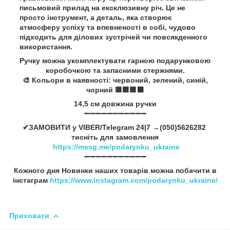
письмовий прилад на ексклюзивну річ. Це не
просто інструмент, а деталь, яка створює
атмосферу успіху та впевненості в собі, чудово
підходить для ділових зустрічей чи повсякденного
використання.
Ручку можна укомплектувати гарною подарунковою
коробочкою та запасними стержнями.
🎨 Кольори в наявності: червоний, зелений, синій,
чорний 🟥🟩🟦⬛
14,5 см довжина ручки
➖➖➖➖➖➖➖➖➖➖➖
✔ЗАМОВИТИ у VIBER/Telegram 24|7 →(050)5626282
тисніть для замовлення
https://mssg.me/podarynku_ukraine
➖➖➖➖➖➖➖➖➖➖➖
Кожного дня Новинки наших товарів можна побачити в
інстаграм
h
ttps://www.instagram.com/podarynku_ukraine/
Приховати