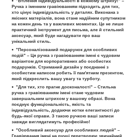
"Втілення індивідуальності в кожному штриху!" –
Ручка з іменним гравіюванням підходить для тих,
хто цінує індивідуальність у деталях. Виконана з
якісних матеріалів, вона стане надійним супутником
на кожен день та у важливих моментах. Це не лише
практичний інструмент для письма, але й стильний
аксесуар, який буде нагадувати про ваш
унікальний стиль.
"Персоналізований подарунок для особливих
подій" – Ця ручка з гравіюванням імені є чудовим
варіантом для корпоративних або особистих
подарунків. Стриманий дизайн у поєднанні з
особистим написом робить її пам'ятним презентом,
який підкреслить вашу увагу та турботу.
"Для тих, хто прагне досконалості" – Стильна
ручка з гравіюванням імені стане чудовим
завершальним штрихом у вашому образі. Вона
поєднує функціональність, якість та
індивідуальність, додаючи нотки елегантності до
будь-якої справи. З такою ручкою ваші записи
завжди виглядатимуть професійно!
"Особливий аксесуар для особливих людей" –
Гравіювання імені на ручці перетворює звичайний