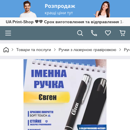
UA Print-Shop ​💙💛 Срок виготовлення та відправлення 1-3 р
Товари та послуги
Ручки з лазерною гравіровкою
Ру