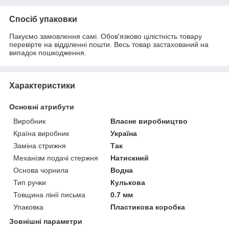
Спосіб упаковки
Пакуємо замовлення самі. Обов'язково цілістність товару
перевірте на відділенні пошти. Весь товар застахований на
випадок пошкодження.
Характеристики
Основні атрибути
Виробник
Власне виробництво
Країна виробник
Україна
Заміна стрижня
Так
Механізм подачі стержня
Натискний
Основа чорнила
Водна
Тип ручки
Кулькова
Товщина лінії письма
0.7 мм
Упаковка
Пластикова коробка
Зовнішні параметри