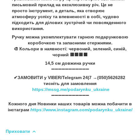
письмовий прилад на ексклюзивну річ. Це не
просто інструмент, а деталь, яка створює
атмосферу успіху та впевненості в собі, чудово
підходить для ділових зустрічей чи повсякденного
використання.
Ручку можна укомплектувати гарною подарунковою
коробочкою та запасними стержнями.
🎨 Кольори в наявності: червоний, зелений, синій,
чорний 🟥🟩🟦⬛
14,5 см довжина ручки
➖➖➖➖➖➖➖➖➖➖➖
✔ЗАМОВИТИ у VIBER/Telegram 24|7 →(050)5626282
тисніть для замовлення
https://mssg.me/podarynku_ukraine
➖➖➖➖➖➖➖➖➖➖➖
Кожного дня Новинки наших товарів можна побачити в
інстаграм
h
ttps://www.instagram.com/podarynku_ukraine/
Приховати