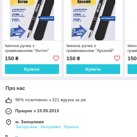
Іменна ручка з
Іменна ручка з
Імен
гравіюванням "Антон"
гравіюванням "Арсеній"
грав
150
150
150
₴
₴
Купити
Купити
Про нас
96% позитивних з 321 відгука за рік
Працює з 15.05.2013
м. Запоріжжя
Запорожье, Запоріжжя, Україна