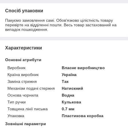
Спосіб упаковки
Пакуємо замовлення самі. Обов'язково цілістність товару
перевірте на відділенні пошти. Весь товар застахований на
випадок пошкодження.
Характеристики
Основні атрибути
Виробник
Власне виробництво
Країна виробник
Україна
Заміна стрижня
Так
Механізм подачі стержня
Натискний
Основа чорнила
Водна
Тип ручки
Кулькова
Товщина лінії письма
0.7 мм
Упаковка
Пластикова коробка
Зовнішні параметри