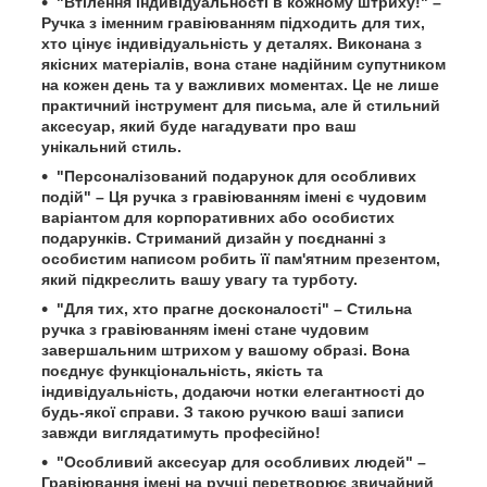
"Втілення індивідуальності в кожному штриху!" –
Ручка з іменним гравіюванням підходить для тих,
хто цінує індивідуальність у деталях. Виконана з
якісних матеріалів, вона стане надійним супутником
на кожен день та у важливих моментах. Це не лише
практичний інструмент для письма, але й стильний
аксесуар, який буде нагадувати про ваш
унікальний стиль.
"Персоналізований подарунок для особливих
подій" – Ця ручка з гравіюванням імені є чудовим
варіантом для корпоративних або особистих
подарунків. Стриманий дизайн у поєднанні з
особистим написом робить її пам'ятним презентом,
який підкреслить вашу увагу та турботу.
"Для тих, хто прагне досконалості" – Стильна
ручка з гравіюванням імені стане чудовим
завершальним штрихом у вашому образі. Вона
поєднує функціональність, якість та
індивідуальність, додаючи нотки елегантності до
будь-якої справи. З такою ручкою ваші записи
завжди виглядатимуть професійно!
"Особливий аксесуар для особливих людей" –
Гравіювання імені на ручці перетворює звичайний