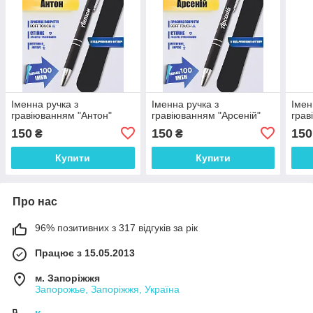
Іменна ручка з
Іменна ручка з
Імен
гравіюванням "Антон"
гравіюванням "Арсеній"
грав
150
150
150
₴
₴
Купити
Купити
Про нас
96% позитивних з 317 відгуків за рік
Працює з 15.05.2013
м. Запоріжжя
Запорожье, Запоріжжя, Україна