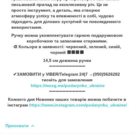
письмовий прилад на ексклюзивну річ. Це не
просто інструмент, а деталь, яка створює
атмосферу успіху та впевненості в собі, чудово
підходить для ділових зустрічей чи повсякденного
використання.
Ручку можна укомплектувати гарною подарунковою
коробочкою та запасними стержнями.
🎨 Кольори в наявності: червоний, зелений, синій,
чорний 🟥🟩🟦⬛
14,5 см довжина ручки
➖➖➖➖➖➖➖➖➖➖➖
✔ЗАМОВИТИ у VIBER/Telegram 24|7 →(050)5626282
тисніть для замовлення
https://mssg.me/podarynku_ukraine
➖➖➖➖➖➖➖➖➖➖➖
Кожного дня Новинки наших товарів можна побачити в
інстаграм
h
ttps://www.instagram.com/podarynku_ukraine/
Приховати