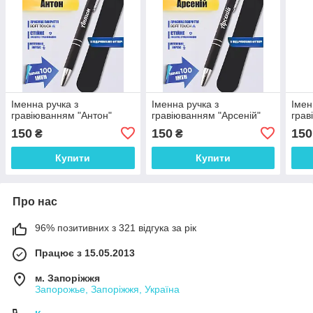
Іменна ручка з
Іменна ручка з
Імен
гравіюванням "Антон"
гравіюванням "Арсеній"
грав
150
150
150
₴
₴
Купити
Купити
Про нас
96% позитивних з 321 відгука за рік
Працює з 15.05.2013
м. Запоріжжя
Запорожье, Запоріжжя, Україна