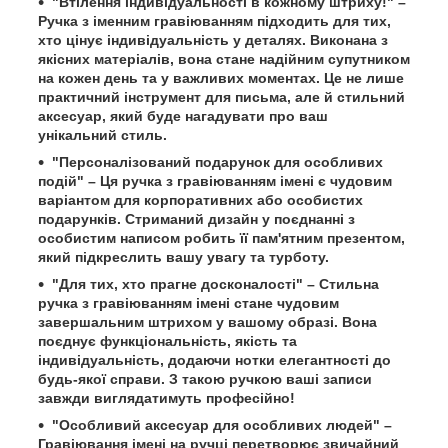
"Втілення індивідуальності в кожному штриху!" –
Ручка з іменним гравіюванням підходить для тих,
хто цінує індивідуальність у деталях. Виконана з
якісних матеріалів, вона стане надійним супутником
на кожен день та у важливих моментах. Це не лише
практичний інструмент для письма, але й стильний
аксесуар, який буде нагадувати про ваш
унікальний стиль.
"Персоналізований подарунок для особливих
подій" – Ця ручка з гравіюванням імені є чудовим
варіантом для корпоративних або особистих
подарунків. Стриманий дизайн у поєднанні з
особистим написом робить її пам'ятним презентом,
який підкреслить вашу увагу та турботу.
"Для тих, хто прагне досконалості" – Стильна
ручка з гравіюванням імені стане чудовим
завершальним штрихом у вашому образі. Вона
поєднує функціональність, якість та
індивідуальність, додаючи нотки елегантності до
будь-якої справи. З такою ручкою ваші записи
завжди виглядатимуть професійно!
"Особливий аксесуар для особливих людей" –
Гравіювання імені на ручці перетворює звичайний