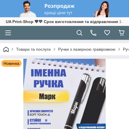
UA Print-Shop ​💙💛 Срок виготовлення та відправлення 1-3 р
Товари та послуги
Ручки з лазерною гравіровкою
Ру
Новинка