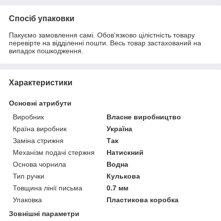
Спосіб упаковки
Пакуємо замовлення самі. Обов'язково цілістність товару
перевірте на відділенні пошти. Весь товар застахований на
випадок пошкодження.
Характеристики
Основні атрибути
Виробник
Власне виробництво
Країна виробник
Україна
Заміна стрижня
Так
Механізм подачі стержня
Натискний
Основа чорнила
Водна
Тип ручки
Кулькова
Товщина лінії письма
0.7 мм
Упаковка
Пластикова коробка
Зовнішні параметри