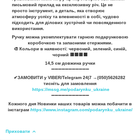
письмовий прилад на ексклюзивну річ. Це не
просто інструмент, а деталь, яка створює
атмосферу успіху та впевненості в собі, чудово
підходить для ділових зустрічей чи повсякденного
використання.
Ручку можна укомплектувати гарною подарунковою
коробочкою та запасними стержнями.
🎨 Кольори в наявності: червоний, зелений, синій,
чорний 🟥🟩🟦⬛
14,5 см довжина ручки
➖➖➖➖➖➖➖➖➖➖➖
✔ЗАМОВИТИ у VIBER/Telegram 24|7 →(050)5626282
тисніть для замовлення
https://mssg.me/podarynku_ukraine
➖➖➖➖➖➖➖➖➖➖➖
Кожного дня Новинки наших товарів можна побачити в
інстаграм
h
ttps://www.instagram.com/podarynku_ukraine/
Приховати