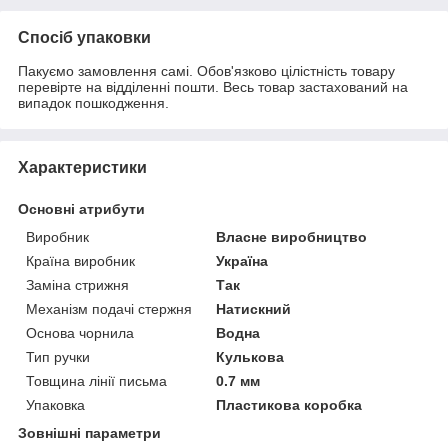
Спосіб упаковки
Пакуємо замовлення самі. Обов'язково цілістність товару
перевірте на відділенні пошти. Весь товар застахований на
випадок пошкодження.
Характеристики
Основні атрибути
Виробник
Власне виробництво
Країна виробник
Україна
Заміна стрижня
Так
Механізм подачі стержня
Натискний
Основа чорнила
Водна
Тип ручки
Кулькова
Товщина лінії письма
0.7 мм
Упаковка
Пластикова коробка
Зовнішні параметри