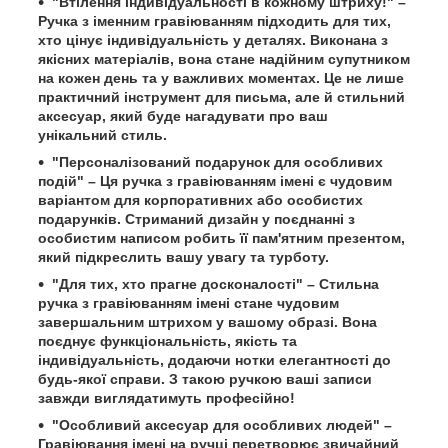
"Втілення індивідуальності в кожному штриху!" –
Ручка з іменним гравіюванням підходить для тих,
хто цінує індивідуальність у деталях. Виконана з
якісних матеріалів, вона стане надійним супутником
на кожен день та у важливих моментах. Це не лише
практичний інструмент для письма, але й стильний
аксесуар, який буде нагадувати про ваш
унікальний стиль.
"Персоналізований подарунок для особливих
подій" – Ця ручка з гравіюванням імені є чудовим
варіантом для корпоративних або особистих
подарунків. Стриманий дизайн у поєднанні з
особистим написом робить її пам'ятним презентом,
який підкреслить вашу увагу та турботу.
"Для тих, хто прагне досконалості" – Стильна
ручка з гравіюванням імені стане чудовим
завершальним штрихом у вашому образі. Вона
поєднує функціональність, якість та
індивідуальність, додаючи нотки елегантності до
будь-якої справи. З такою ручкою ваші записи
завжди виглядатимуть професійно!
"Особливий аксесуар для особливих людей" –
Гравіювання імені на ручці перетворює звичайний