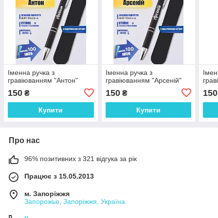
Іменна ручка з
Іменна ручка з
Імен
гравіюванням "Антон"
гравіюванням "Арсеній"
грав
150
150
150
₴
₴
Купити
Купити
Про нас
96% позитивних з 321 відгука за рік
Працює з 15.05.2013
м. Запоріжжя
Запорожье, Запоріжжя, Україна