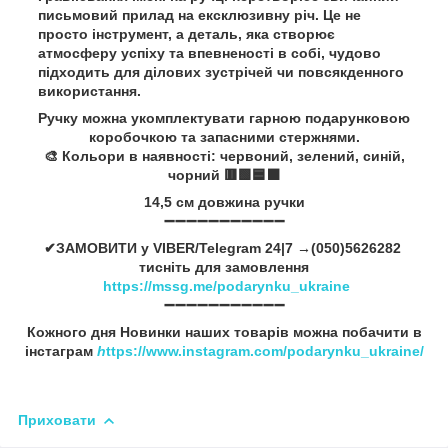
письмовий прилад на ексклюзивну річ. Це не
просто інструмент, а деталь, яка створює
атмосферу успіху та впевненості в собі, чудово
підходить для ділових зустрічей чи повсякденного
використання.
Ручку можна укомплектувати гарною подарунковою
коробочкою та запасними стержнями.
🎨 Кольори в наявності: червоний, зелений, синій,
чорний 🟥🟩🟦⬛
14,5 см довжина ручки
➖➖➖➖➖➖➖➖➖➖➖
✔ЗАМОВИТИ у VIBER/Telegram 24|7 →(050)5626282
тисніть для замовлення
https://mssg.me/podarynku_ukraine
➖➖➖➖➖➖➖➖➖➖➖
Кожного дня Новинки наших товарів можна побачити в
інстаграм
h
ttps://www.instagram.com/podarynku_ukraine/
Приховати