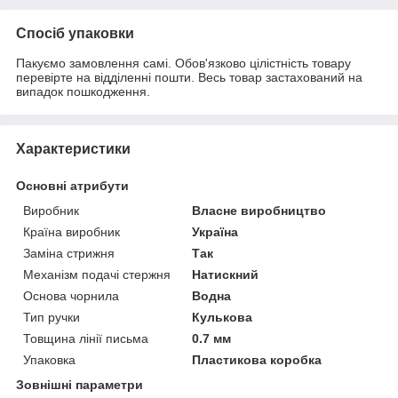
Спосіб упаковки
Пакуємо замовлення самі. Обов'язково цілістність товару
перевірте на відділенні пошти. Весь товар застахований на
випадок пошкодження.
Характеристики
Основні атрибути
Виробник
Власне виробництво
Країна виробник
Україна
Заміна стрижня
Так
Механізм подачі стержня
Натискний
Основа чорнила
Водна
Тип ручки
Кулькова
Товщина лінії письма
0.7 мм
Упаковка
Пластикова коробка
Зовнішні параметри