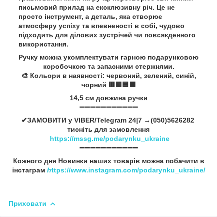
письмовий прилад на ексклюзивну річ. Це не
просто інструмент, а деталь, яка створює
атмосферу успіху та впевненості в собі, чудово
підходить для ділових зустрічей чи повсякденного
використання.
Ручку можна укомплектувати гарною подарунковою
коробочкою та запасними стержнями.
🎨 Кольори в наявності: червоний, зелений, синій,
чорний 🟥🟩🟦⬛
14,5 см довжина ручки
➖➖➖➖➖➖➖➖➖➖➖
✔ЗАМОВИТИ у VIBER/Telegram 24|7 →(050)5626282
тисніть для замовлення
https://mssg.me/podarynku_ukraine
➖➖➖➖➖➖➖➖➖➖➖
Кожного дня Новинки наших товарів можна побачити в
інстаграм
h
ttps://www.instagram.com/podarynku_ukraine/
Приховати