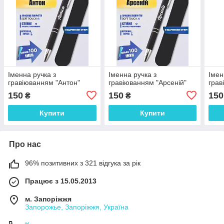
Іменна ручка з
Іменна ручка з
Імен
гравіюванням "Антон"
гравіюванням "Арсеній"
грав
150
150
150
₴
₴
Купити
Купити
Про нас
96% позитивних з 321 відгука за рік
Працює з 15.05.2013
м. Запоріжжя
Запорожье, Запоріжжя, Україна