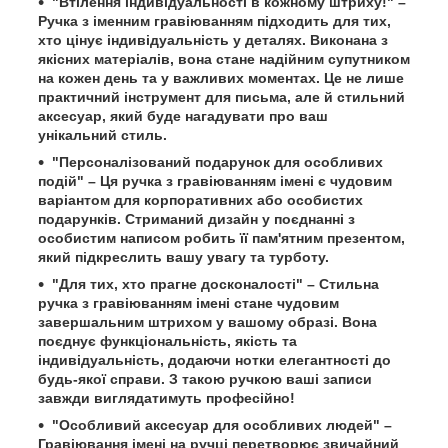
"Втілення індивідуальності в кожному штриху!" –
Ручка з іменним гравіюванням підходить для тих,
хто цінує індивідуальність у деталях. Виконана з
якісних матеріалів, вона стане надійним супутником
на кожен день та у важливих моментах. Це не лише
практичний інструмент для письма, але й стильний
аксесуар, який буде нагадувати про ваш
унікальний стиль.
"Персоналізований подарунок для особливих
подій" – Ця ручка з гравіюванням імені є чудовим
варіантом для корпоративних або особистих
подарунків. Стриманий дизайн у поєднанні з
особистим написом робить її пам'ятним презентом,
який підкреслить вашу увагу та турботу.
"Для тих, хто прагне досконалості" – Стильна
ручка з гравіюванням імені стане чудовим
завершальним штрихом у вашому образі. Вона
поєднує функціональність, якість та
індивідуальність, додаючи нотки елегантності до
будь-якої справи. З такою ручкою ваші записи
завжди виглядатимуть професійно!
"Особливий аксесуар для особливих людей" –
Гравіювання імені на ручці перетворює звичайний