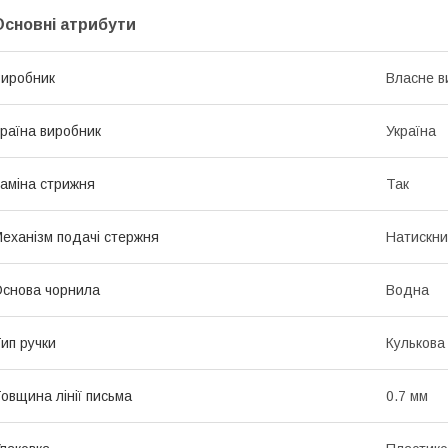
Основні атрибути
иробник
Власне в
раїна виробник
Україна
аміна стрижня
Так
еханізм подачі стержня
Натискн
снова чорнила
Водна
ип ручки
Кулькова
овщина лінії письма
0.7 мм