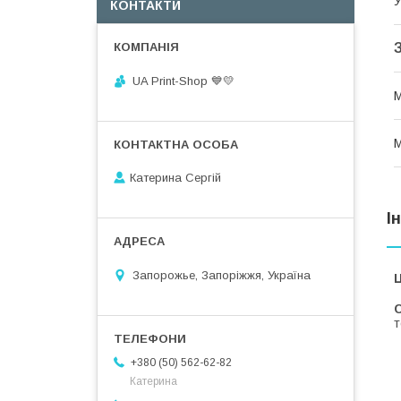
У
КОНТАКТИ
UA Print-Shop ​💙💛
М
М
Катерина Сергій
І
Запорожье, Запоріжжя, Україна
Ц
С
т
+380 (50) 562-62-82
Катерина