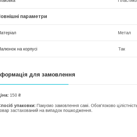
паковка
Пластико
Зовнішні параметри
атеріал
Метал
алюнок на корпусі
Так
нформація для замовлення
іна:
150 ₴
посіб упаковки:
Пакуємо замовлення самі. Обов'язково цілістність
овар застахований на випадок пошкодження.