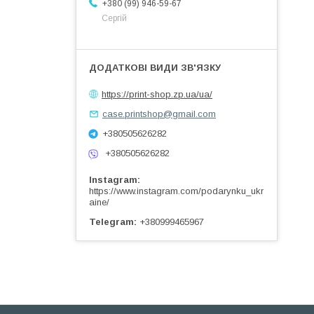
+380 (99) 946-59-67
Сергій
https://print-shop.zp.ua/ua/
case.printshop@gmail.com
+380505626282
+380505626282
Instagram
https://www.instagram.com/podarynku_ukr
aine/
Telegram
+380999465967