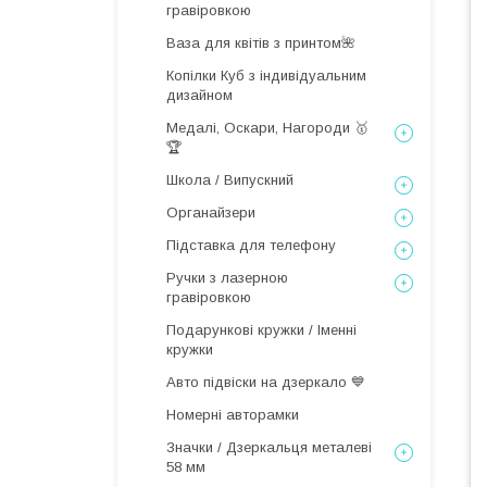
гравіровкою
Ваза для квітів з принтом🌺
Копілки Куб з індивідуальним
дизайном
Медалі, Оскари, Нагороди 🥇
🏆
Школа / Випускний
Органайзери
Підставка для телефону
Ручки з лазерною
гравіровкою
Подарункові кружки / Іменні
кружки
Авто підвіски на дзеркало 💙
Номерні авторамки
Значки / Дзеркальця металеві
58 мм