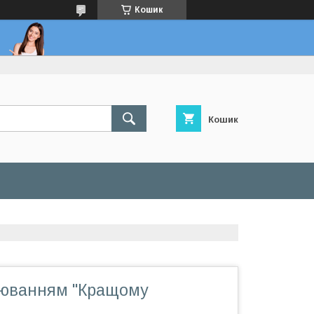
Кошик
Кошик
віюванням "Кращому