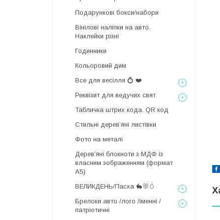
Подарункові бокси/набори
Вінілові наліпки на авто.
Наклейки різні
Годинники
Кольоровий дим
Все для весілля 💍 ❤️
Реквізит для ведучих свят
Табличка штрих кода. QR код
Стильні деревʼяні листівки
Фото на металі
Дерев’яні блокноти з МДФ із
власним зображенням (формат
А5)
ВЕЛИКДЕНЬ/Пасха 🐇🐰🥚
Х
Брелоки авто /лого /іменні /
патріотичні