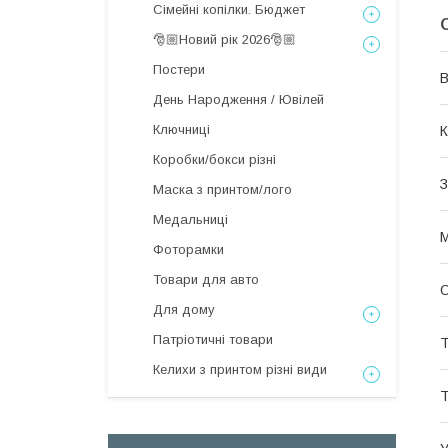
Сімейні копілки. Бюджет
🎅🏼Новий рік 2026🎅🏼
Постери
В
День Народження / Ювілей
Ключниці
К
Коробки/бокси різні
З
Маска з принтом/лого
Медальниці
М
Фоторамки
Товари для авто
О
Для дому
Патріотичні товари
Т
Келихи з принтом різні види
Т