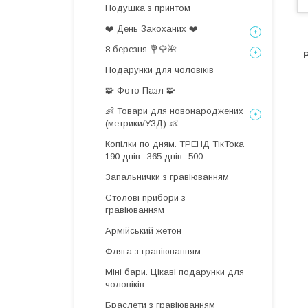
Подушка з принтом
❤️ День Закоханих ❤️
8 березня 💐🌹🌺
Подарунки для чоловіків
🧩 Фото Пазл 🧩
👶 Товари для новонароджених
(метрики/УЗД) 👶
Копілки по дням. ТРЕНД ТікТока
190 днів.. 365 днів...500..
Запальнички з гравіюванням
Столові прибори з
гравіюванням
Армійський жетон
Фляга з гравіюванням
Міні бари. Цікаві подарунки для
чоловіків
Браслети з гравіюванням