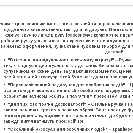
Ручка з гравіюванням імені – це стильний та персоналізован
щоденного використання, так і для подарунка. Виготовлена
корпус, зручно лягає в руку і забезпечує комфортне пис
роблячи ручку унікальною і підкреслюючи індивідуальність 
варіантах оформлення, ручка стане чудовим вибором для лю
деталей.
"Втілення індивідуальності в кожному штриху!" – Ручк
тих, хто цінує індивідуальність у деталях. Виконана з які
супутником на кожен день та у важливих моментах. Це не
але й стильний аксесуар, який буде нагадувати про ваш у
"Персоналізований подарунок для особливих подій" – Ц
варіантом для корпоративних або особистих подарунків. 
особистим написом робить її пам'ятним презентом, який п
"Для тих, хто прагне досконалості" – Стильна ручка з 
завершальним штрихом у вашому образі. Вона поєднує фун
індивідуальність, додаючи нотки елегантності до будь-як
завжди виглядатимуть професійно!
"Особливий аксесуар для особливих людей" – Гравіюва