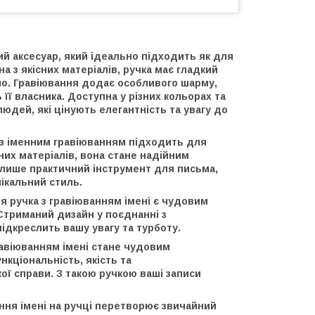
ий аксесуар, який ідеально підходить як для
 з якісних матеріалів, ручка має гладкий
ьмо. Гравіювання додає особливого шарму,
її власника. Доступна у різних кольорах та
дей, які цінують елегантність та увагу до
а з іменним гравіюванням підходить для
сних матеріалів, вона стане надійним
 лише практичний інструмент для письма,
нікальний стиль.
я ручка з гравіюванням імені є чудовим
Стриманий дизайн у поєднанні з
ідкреслить вашу увагу та турботу.
гравіюванням імені стане чудовим
кціональність, якість та
ої справи. З такою ручкою ваші записи
ння імені на ручці перетворює звичайний