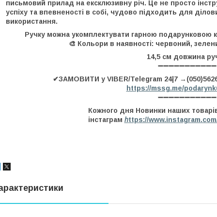
письмовий прилад на ексклюзивну річ. Це не просто інст
успіху та впевненості в собі, чудово підходить для діло
використання.
Ручку можна укомплектувати гарною подарунковою 
🎨 Кольори в наявності: червоний, зелени
14,5 см довжина ру
➖➖➖➖➖➖➖➖➖➖➖
✔ЗАМОВИТИ у VIBER/Telegram 24|7 →(050)562
https://mssg.me/podarynk
➖➖➖➖➖➖➖➖➖➖➖
Кожного дня Новинки наших товарі
інстаграм
h
ttps://www.instagram.com
арактеристики