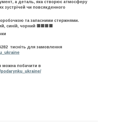
румент, а деталь, яка створює атмосферу
вих зустрічей чи повсякденного
коробочкою та запасними стержнями.
й, синій, чорний 🟥🟩🟦⬛
чки
6282 тисніть для замовлення
u_ukraine
в можна побачити в
/podarynku_ukraine/