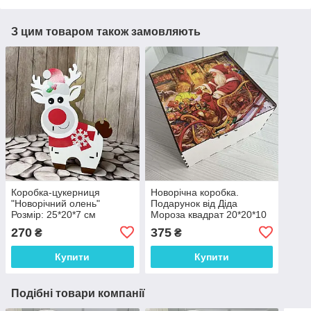
З цим товаром також замовляють
Коробка-цукерниця
Новорічна коробка.
"Новорічний олень"
Подарунок від Діда
Розмір: 25*20*7 см
Мороза квадрат 20*20*10
см
270
375
₴
₴
Купити
Купити
Подібні товари компанії