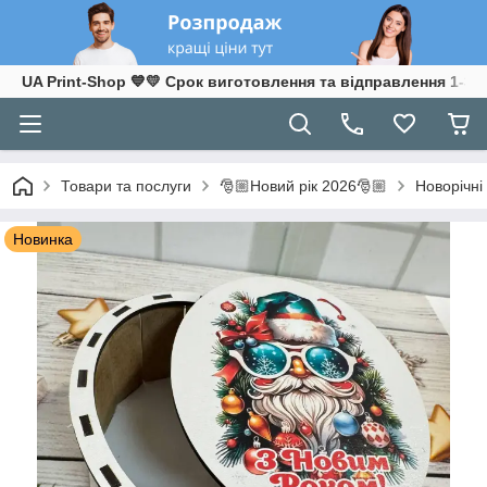
UA Print-Shop ​💙💛 Срок виготовлення та відправлення 1-3 р
Товари та послуги
🎅🏼Новий рік 2026🎅🏼
Новорічні
Новинка