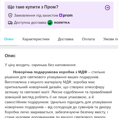
Що таке купити з Пром?
Замовлення під захистом
Доступна доставка
Опис
Характеристики
Доставка
Оплата
Умови п
Опис
У ціну входить: скринька без наповнення.
Новорічна подарункова коробка з МДФ
– стильне
рішення для святкового упакування ваших подарунків.
Виготовлена з міцного матеріалу МДФ, коробка має
оригінальний новорічний дизайн, що створює атмосферу
затишку та святкової магії. Якісне оздоблення та привабливий
зовнішній вигляд роблять її не лише упаковкою, а й
самостійним подарунком. Ідеально підходить для упакування
новорічних подарунків – від солодощів до сувенірів та декору.
Коробка легко закривається, забезпечуючи безпеку вмісту, і
стане чудовим доповненням до вашого святкового декору.