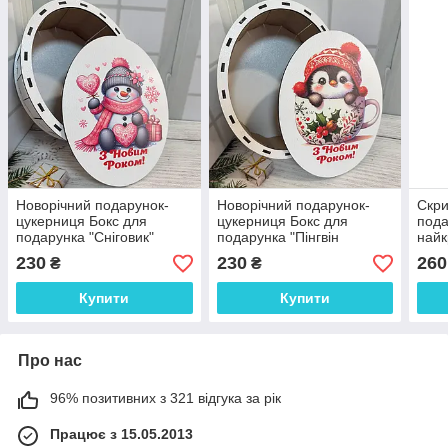
Новорічний подарунок-
Новорічний подарунок-
Скри
цукерниця Бокс для
цукерниця Бокс для
пода
подарунка "Сніговик"
подарунка "Пінгвін
найк
Розмір: 20*16*9 см
новорічний" Розмір:
Розм
230
230
260
₴
₴
20*16*9 см
шт
Купити
Купити
Про нас
96% позитивних з 321 відгука за рік
Працює з 15.05.2013