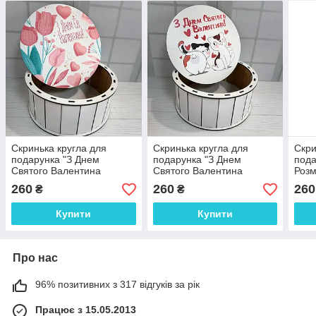
Скринька кругла для
Скринька кругла для
Скри
подарунка "З Днем
подарунка "З Днем
пода
Святого Валентина
Святого Валентина
Розм
тюльпани" Розмір 20*9 см
котики" Розмір 20*9 см
260
260
260
₴
₴
Купити
Купити
Про нас
96% позитивних з 317 відгуків за рік
Працює з 15.05.2013