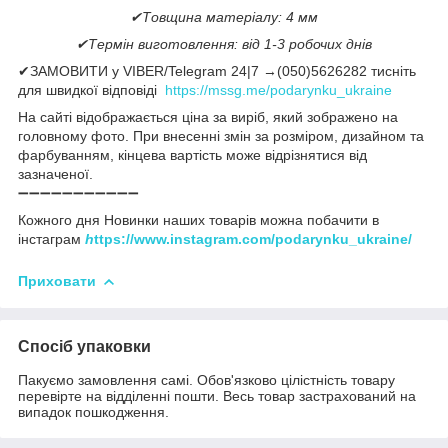
✔Товщина матеріалу: 4 мм
✔Термін виготовлення: від 1-3 робочих днів
✔ЗАМОВИТИ у VIBER/Telegram 24|7 →(050)5626282 тисніть
для швидкої відповіді
https://mssg.me/podarynku_ukraine
На сайті відображається ціна за виріб, який зображено на
головному фото. При внесенні змін за розміром, дизайном та
фарбуванням, кінцева вартість може відрізнятися від
зазначеної.
➖➖➖➖➖➖➖➖➖➖➖
Кожного дня Новинки наших товарів можна побачити в
інстаграм
h
ttps://www.instagram.com/podarynku_ukraine/
Приховати
Спосіб упаковки
Пакуємо замовлення самі. Обов'язково цілістність товару
перевірте на відділенні пошти. Весь товар застрахований на
випадок пошкодження.