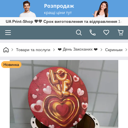
UA Print-Shop ​💙💛 Срок виготовлення та відправлення 1-3 р
❤️ День Закоханих ❤️
Товари та послуги
Скриньки
Новинка