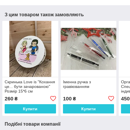
З цим товаром також замовляють
Скринька Love is "Кохання
Іменна ручка з
Орга
це... бути зачарованою"
гравіюванням
Спец
Розмір 15*6 см
інди
грав
260
100
450
₴
₴
дер
Купити
Купити
Подібні товари компанії