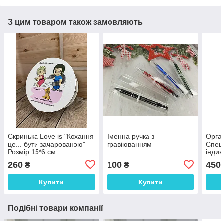
З цим товаром також замовляють
Скринька Love is "Кохання
Іменна ручка з
Орга
це... бути зачарованою"
гравіюванням
Спец
Розмір 15*6 см
інди
грав
260
100
450
₴
₴
дер
Купити
Купити
Подібні товари компанії