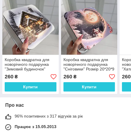
Коробка квадратна для
Коробка квадратна для
Коро
новорічного подарунка
новорічного подарунка
ново
"Зимовий будиночок"
"Сніговики" Розмір 20*20*9
"Хат
Розмір 20*20*9 см
см
см
260
260
260
₴
₴
Купити
Купити
Про нас
96% позитивних з 317 відгуків за рік
Працює з 15.05.2013