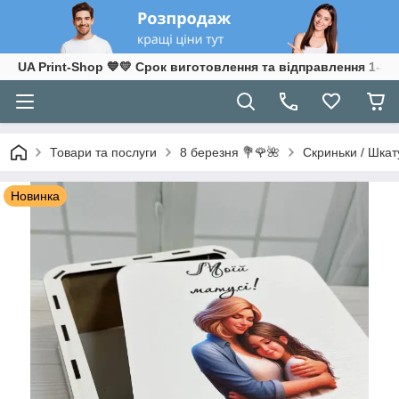
UA Print-Shop ​💙💛 Срок виготовлення та відправлення 1-3 р
Товари та послуги
8 березня 💐🌹🌺
Скриньки / Шкат
Новинка