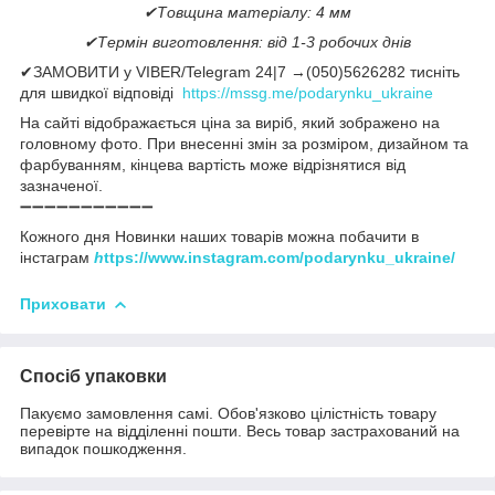
✔Товщина матеріалу: 4 мм
✔Термін виготовлення: від 1-3 робочих днів
✔ЗАМОВИТИ у VIBER/Telegram 24|7 →(050)5626282 тисніть
для швидкої відповіді
https://mssg.me/podarynku_ukraine
На сайті відображається ціна за виріб, який зображено на
головному фото. При внесенні змін за розміром, дизайном та
фарбуванням, кінцева вартість може відрізнятися від
зазначеної.
➖➖➖➖➖➖➖➖➖➖➖
Кожного дня Новинки наших товарів можна побачити в
інстаграм
h
ttps://www.instagram.com/podarynku_ukraine/
Приховати
Спосіб упаковки
Пакуємо замовлення самі. Обов'язково цілістність товару
перевірте на відділенні пошти. Весь товар застрахований на
випадок пошкодження.