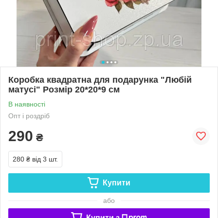
Коробка квадратна для подарунка "Любій
матусі" Розмір 20*20*9 см
В наявності
Опт і роздріб
290
₴
280 ₴
від 3 шт.
Купити
або
Купити з