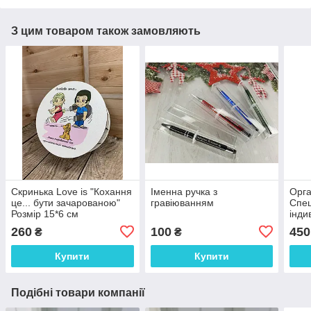
З цим товаром також замовляють
Скринька Love is "Кохання
Іменна ручка з
Орга
це... бути зачарованою"
гравіюванням
Спец
Розмір 15*6 см
інди
грав
260
100
450
₴
₴
дер
Купити
Купити
Подібні товари компанії