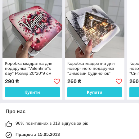
Коробка квадратна для
Коробка квадратна для
Коро
подарунка "Valentine*s
новорічного подарунка
ново
day" Розмір 20*20*9 см
"Зимовий будиночок"
"Сні
Розмір 20*20*9 см
см
290
260
260
₴
₴
Купити
Купити
Про нас
96% позитивних з 319 відгуків за рік
Працює з 15.05.2013