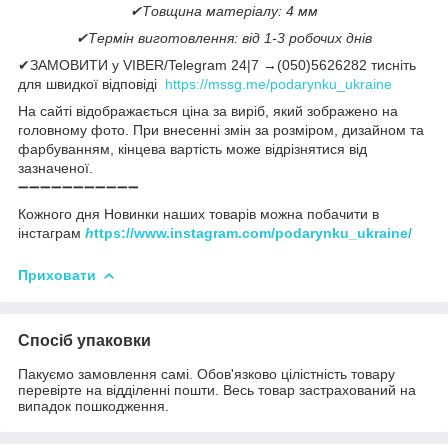
✔Товщина матеріалу: 4 мм
✔Термін виготовлення: від 1-3 робочих днів
✔ЗАМОВИТИ у VIBER/Telegram 24|7 →(050)5626282 тисніть
для швидкої відповіді
https://mssg.me/podarynku_ukraine
На сайті відображається ціна за виріб, який зображено на
головному фото. При внесенні змін за розміром, дизайном та
фарбуванням, кінцева вартість може відрізнятися від
зазначеної.
➖➖➖➖➖➖➖➖➖➖➖
Кожного дня Новинки наших товарів можна побачити в
інстаграм
h
ttps://www.instagram.com/podarynku_ukraine/
Приховати
Спосіб упаковки
Пакуємо замовлення самі. Обов'язково цілістність товару
перевірте на відділенні пошти. Весь товар застрахований на
випадок пошкодження.