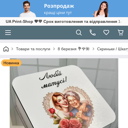
UA Print-Shop ​💙💛 Срок виготовлення та відправлення 1-3 р
Товари та послуги
8 березня 💐🌹🌺
Скриньки / Шкат
Новинка