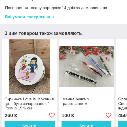
Повернення товару впродовж 14 днів за домовленістю
Всі умови повернення
З цим товаром також замовляють
Скринька Love is "Кохання
Іменна ручка з
Орга
це... бути зачарованою"
гравіюванням
Спец
Розмір 15*6 см
інди
грав
260
100
450
₴
₴
дер
Купити
Купити