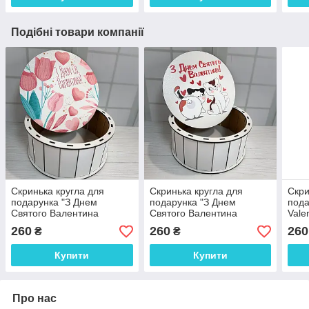
Подібні товари компанії
Скринька кругла для
Скринька кругла для
Скри
подарунка "З Днем
подарунка "З Днем
пода
Святого Валентина
Святого Валентина
Vale
тюльпани" Розмір 20*9 см
котики" Розмір 20*9 см
20*9
260
260
260
₴
₴
Купити
Купити
Про нас