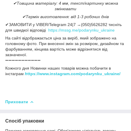
✔Товщина матеріалу: 4 мм, текст/картинку можна
змінювати
✔Термін виготовлення: від 1-3 робочих днів
✔ЗАМОВИТИ у VIBER/Telegram 24|7 →(050)5626282 тисніть
для швидкої відповіді
https://mssg.me/podarynku_ukraine
На сайті відображається ціна за виріб, який зображено на
головному фото. При внесенні змін за розміром, дизайном та
фарбуванням, кінцева вартість може відрізнятися від
зазначеної.
➖➖➖➖➖➖➖➖➖➖➖
Кожного дня Новинки наших товарів можна побачити в
інстаграм
h
ttps://www.instagram.com/podarynku_ukraine/
Приховати
Спосіб упаковки
Пакуємо замовлення самі. Обов'язково цілістність товару