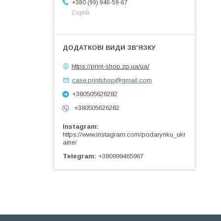
+380 (99) 946-59-67
Сергій
https://print-shop.zp.ua/ua/
case.printshop@gmail.com
+380505626282
+380505626282
Instagram
https://www.instagram.com/podarynku_ukr
aine/
Telegram
+380999465967