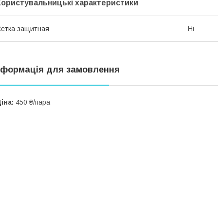
Користувальницькі характеристики
етка защитная
Ні
нформація для замовлення
іна:
450 ₴/пара