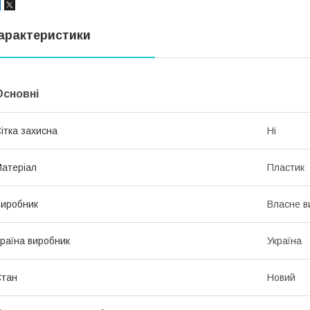
арактеристики
Основні
ітка захисна
Ні
атеріал
Пластик
иробник
Власне в
раїна виробник
Україна
Стан
Новий