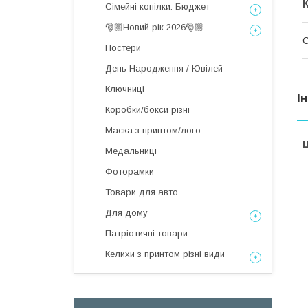
Сімейні копілки. Бюджет
🎅🏼Новий рік 2026🎅🏼
С
Постери
День Народження / Ювілей
Ключниці
І
Коробки/бокси різні
Маска з принтом/лого
Ц
Медальниці
Фоторамки
Товари для авто
Для дому
Патріотичні товари
Келихи з принтом різні види