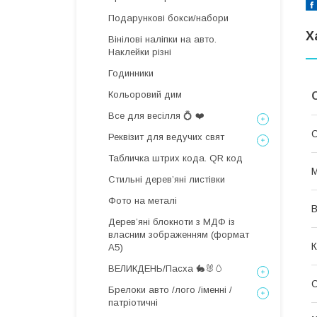
Подарункові бокси/набори
Х
Вінілові наліпки на авто.
Наклейки різні
Годинники
Кольоровий дим
Все для весілля 💍 ❤️
С
Реквізит для ведучих свят
Табличка штрих кода. QR код
М
Стильні деревʼяні листівки
Фото на металі
В
Дерев’яні блокноти з МДФ із
власним зображенням (формат
К
А5)
ВЕЛИКДЕНЬ/Пасха 🐇🐰🥚
Брелоки авто /лого /іменні /
патріотичні