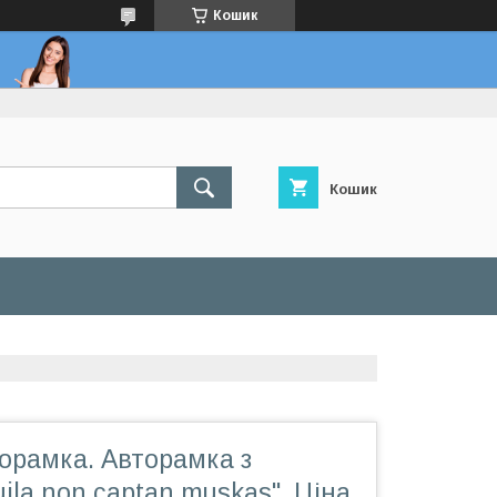
Кошик
Кошик
орамка. Авторамка з
ila non captan muskas". Ціна