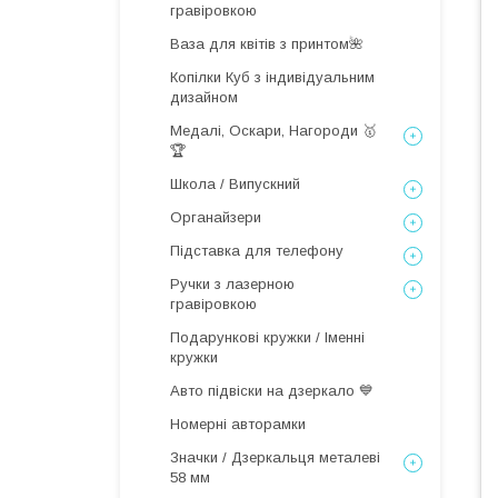
гравіровкою
Ваза для квітів з принтом🌺
Копілки Куб з індивідуальним
дизайном
Медалі, Оскари, Нагороди 🥇
🏆
Школа / Випускний
Органайзери
Підставка для телефону
Ручки з лазерною
гравіровкою
Подарункові кружки / Іменні
кружки
Авто підвіски на дзеркало 💙
Номерні авторамки
Значки / Дзеркальця металеві
58 мм