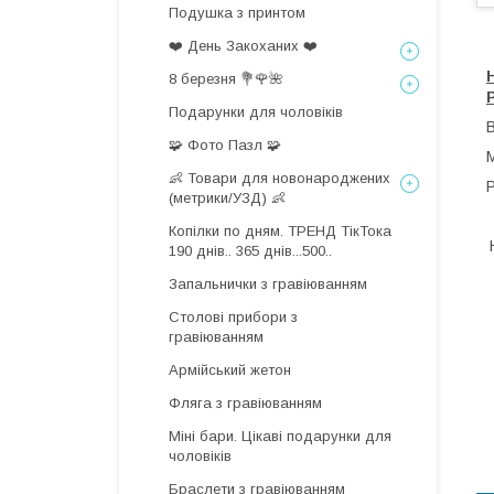
Подушка з принтом
❤️ День Закоханих ❤️
8 березня 💐🌹🌺
Подарунки для чоловіків
🧩 Фото Пазл 🧩
М
👶 Товари для новонароджених
(метрики/УЗД) 👶
Копілки по дням. ТРЕНД ТікТока
190 днів.. 365 днів...500..
Запальнички з гравіюванням
Столові прибори з
гравіюванням
Армійський жетон
Фляга з гравіюванням
Міні бари. Цікаві подарунки для
чоловіків
Браслети з гравіюванням