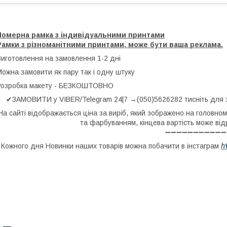
Номерна рамка з індивідуальними принтами
Рамки з різноманітними принтами, може бути ваша реклама.
Виготовлення на замовлення 1-2 дні
ожна замовити як пару так і одну штуку
Розробка макету - БЕЗКОШТОВНО
✔ЗАМОВИТИ у VIBER/Telegram 24|7 →(050)5626282 тисніть для
На сайті відображається ціна за виріб, який зображено на головно
та фарбуванням, кінцева вартість може від
➖➖➖➖➖➖➖➖➖➖➖
Кожного дня Новинки наших товарів можна побачити в інстаграм
h