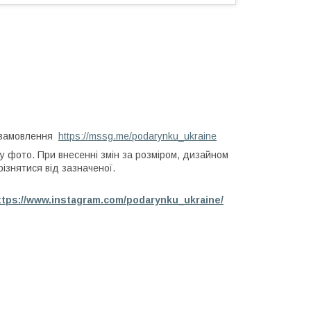
 замовлення
https://mssg.me/podarynku_ukraine
му фото. При внесенні змін за розміром, дизайном
різнятися від зазначеної.
ttps://www.instagram.com/podarynku_ukraine/