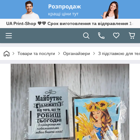
UA Print-Shop ​💙💛 Срок виготовлення та відправлення 1-3 р
Товари та послуги
Органайзери
З підставкою для т