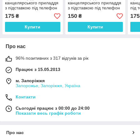
канцелярського приладдя
канцелярського приладдя
канц
з підставкою під телефон
з підставкою під телефон
під 
"Стоматологу" 18.5*9 см
"Футбол" 18.5*9 см
лого
175
150
175
₴
₴
подвійний принт
подвійний принт
подв
Купити
Купити
Про нас
96% позитивних з 317 відгуків за рік
Працює з 15.05.2013
м. Запоріжжя
Запорожье, Запоріжжя, Україна
Контакти
Сьогодні працює з 00:00 до 24:00
Показати весь графік роботи
Про нас