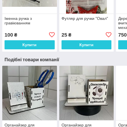
Іменна ручка з
Футляр для ручки "Овал"
Дере
гравіюванням
вчит
меха
кожн
100
25
750
₴
₴
Купити
Купити
Подібні товари компанії
Органайзер для
Органайзер для
Орга