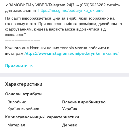
✔ЗАМОВИТИ у VIBER/Telegram 24|7 →(050)5626282 тисніть
для замовлення
https://mssg.me/podarynku_ukraine
На сайті відображається ціна за виріб, який зображено на
головному фото. При внесенні змін за розміром, дизайном та
фарбуванням, кінцева вартість може відрізнятися від
зазначеної.
➖➖➖➖➖➖➖➖➖➖➖
Кожного дня Новинки наших товарів можна побачити в
інстаграм
h
ttps://www.instagram.com/podarynku_ukraine/
Приховати
Характеристики
Основні атрибути
Виробник
Власне виробництво
Країна виробник
Україна
Користувальницькі характеристики
Матеріал
Дерево