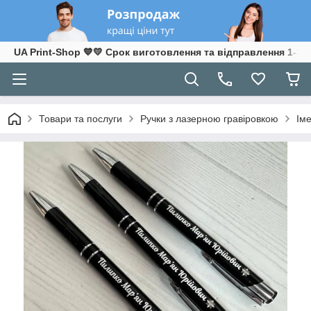
UA Print-Shop ​💙💛 Срок виготовлення та відправлення 1-3 р
Товари та послуги
Ручки з лазерною гравіровкою
Іме