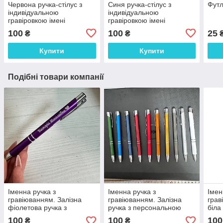
Червона ручка-стілус з
Синя ручка-стілус з
Футл
індивідуальною
індивідуальною
гравіровкою імені
гравіровкою імені
100
100
25
₴
₴
Купити
Купити
Подібні товари компанії
Іменна ручка з
Іменна ручка з
Імен
гравіюванням. Залізна
гравіюванням. Залізна
грав
фіолетова ручка з
ручка з персональною
біла
персональною
гравіровкою
пер
100
100
100
₴
₴