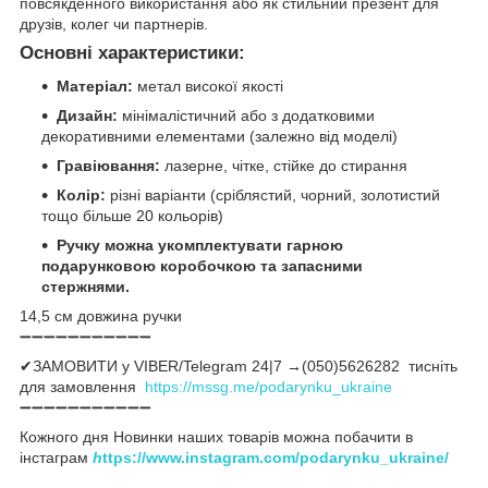
повсякденного використання або як стильний презент для
друзів, колег чи партнерів.
Основні характеристики:
Матеріал:
метал високої якості
Дизайн:
мінімалістичний або з додатковими
декоративними елементами (залежно від моделі)
Гравіювання:
лазерне, чітке, стійке до стирання
Колір:
різні варіанти (сріблястий, чорний, золотистий
тощо більше 20 кольорів)
Ручку можна укомплектувати гарною
подарунковою коробочкою та запасними
стержнями.
14,5 см довжина ручки
➖➖➖➖➖➖➖➖➖➖➖
✔ЗАМОВИТИ у VIBER/Telegram 24|7 →(050)5626282 тисніть
для замовлення
https://mssg.me/podarynku_ukraine
➖➖➖➖➖➖➖➖➖➖➖
Кожного дня Новинки наших товарів можна побачити в
інстаграм
h
ttps://www.instagram.com/podarynku_ukraine/