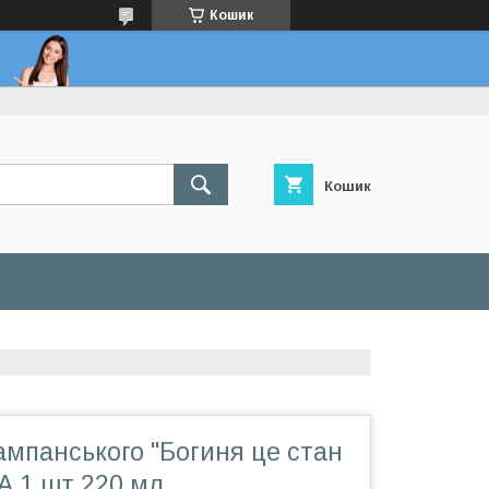
Кошик
Кошик
мпанського "Богиня це стан
А 1 шт 220 мл