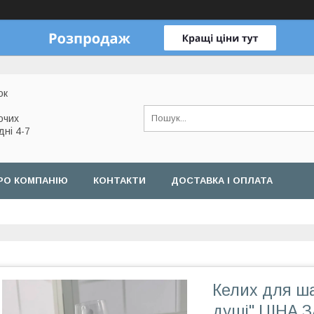
ок
очих
дні 4-7
РО КОМПАНІЮ
КОНТАКТИ
ДОСТАВКА І ОПЛАТА
Келих для ша
душі" ЦІНА З