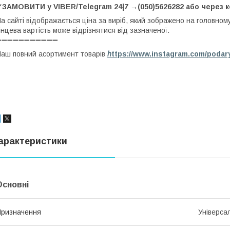
✔ЗАМОВИТИ у VIBER/Telegram 24|7 →(050)5626282 або через 
а сайті відображається ціна за виріб, який зображено на головном
інцева вартість може відрізнятися від зазначеної.
➖➖➖➖➖➖➖➖➖➖➖
аш повний асортимент товарів
h
ttps://www.instagram.com/podar
арактеристики
Основні
ризначення
Універса