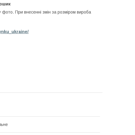
кошик
у фото. При внесенні змін за розміром вироба
ynku_ukraine/
льне