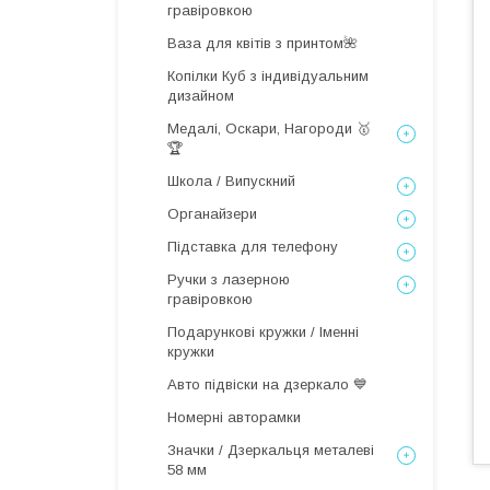
гравіровкою
Ваза для квітів з принтом🌺
Копілки Куб з індивідуальним
дизайном
Медалі, Оскари, Нагороди 🥇
🏆
Школа / Випускний
Органайзери
Підставка для телефону
Ручки з лазерною
гравіровкою
Подарункові кружки / Іменні
кружки
Авто підвіски на дзеркало 💙
Номерні авторамки
Значки / Дзеркальця металеві
58 мм