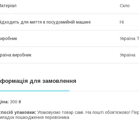
атеріал
Скло
ідходить для миття в посудомийній машині
Ні
иробник
Україна 
раїна виробник
Україна
нформація для замовлення
іна:
300 ₴
посіб упаковки:
Упаковуємо товар самі. На пошті обов'язково! П
ипадок пошкодження перевізника