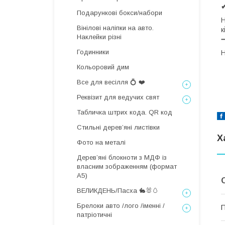
Подарункові бокси/набори
Н
Вінілові наліпки на авто.
к
Наклейки різні
Годинники
Н
Кольоровий дим
Все для весілля 💍 ❤️
Реквізит для ведучих свят
Табличка штрих кода. QR код
Стильні деревʼяні листівки
Х
Фото на металі
Дерев’яні блокноти з МДФ із
власним зображенням (формат
А5)
ВЕЛИКДЕНЬ/Пасха 🐇🐰🥚
Брелоки авто /лого /іменні /
П
патріотичні