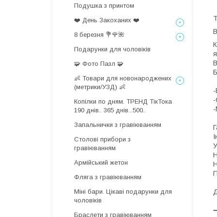
Подушка з принтом
Т
❤️ День Закоханих ❤️
8 березня 💐🌹🌺
К
Подарунки для чоловіків
я
В
🧩 Фото Пазл 🧩
👶 Товари для новонароджених
(метрики/УЗД) 👶
-
-
Копілки по дням. ТРЕНД ТікТока
-
190 днів.. 365 днів...500..
Запальнички з гравіюванням
Г
І
Столові прибори з
У
гравіюванням
Н
Армійський жетон
Н
П
Фляга з гравіюванням
Міні бари. Цікаві подарунки для
Д
чоловіків
Браслети з гравіюванням