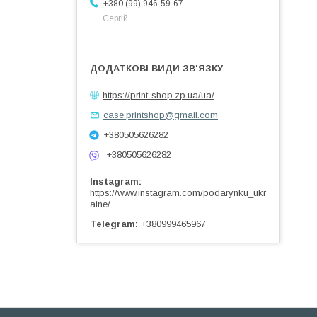
+380 (99) 946-59-67
Сергій
https://print-shop.zp.ua/ua/
case.printshop@gmail.com
+380505626282
+380505626282
Instagram
https://www.instagram.com/podarynku_ukr
aine/
Telegram
+380999465967