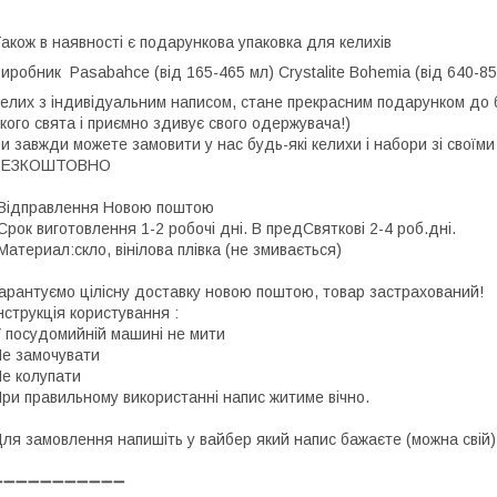
акож в наявності є подарункова упаковка для келихів
Виробник
Pasabahce (від 165-465 мл)
Crystalite Bohemia (від 640-
елих з індивідуальним написом, стане прекрасним подарунком до 
кого свята і приємно здивує свого одержувача!)
и завжди можете замовити у нас будь-які келихи і набори зі своїм
БЕЗКОШТОВНО
Відправлення Новою поштою
Срок виготовлення 1-2 робочі дні. В предСвяткові 2-4 роб.дні.
Материал:скло, вінілова плівка (не змивається)
арантуємо цілісну доставку новою поштою, товар застрахований!
нструкція користування :
 посудомийній машині не мити
е замочувати
е колупати
ри правильному використанні напис житиме вічно.
ля замовлення напишіть у вайбер який напис бажаєте (можна свій)
➖➖➖➖➖➖➖➖➖➖➖