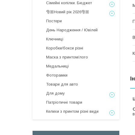
Сімейні копілки. Бюджет
М
🎅🏼Новий рік 2026🎅🏼
Постери
П
День Народження / Ювілей
В
Ключниці
Коробки/бокси різні
К
Маска з принтом/лого
Медальниці
Фоторамки
І
Товари для авто
Для дому
Ц
Патріотичні товари
С
Келихи з принтом різні види
в