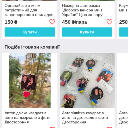
Органайзер з ім'ям
Номерна авторамка
Круж
патріотичний для
"Доброго вечора ми з
ми з
канцелярського приладдя
України" Ціна за пару!
"Долонька" 18.5*9 см
150
450
250
₴
₴/пара
Купити
Купити
Подібні товари компанії
Автопідвіска квадрат в
Автопідвіска квадрат в
Авто
авто на дзеркало з фото
авто на дзеркало з фото
дзер
Двостороння
Двостороння
Дво