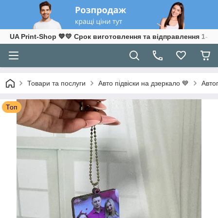
UA Print-Shop ​💙💛 Срок виготовлення та відправлення 1-3 р
Товари та послуги
Авто підвіски на дзеркало 💙
Авто
Топ