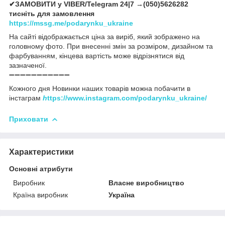
✔ЗАМОВИТИ у VIBER/Telegram 24|7 →(050)5626282
тисніть для замовлення
https://mssg.me/podarynku_ukraine
На сайті відображається ціна за виріб, який зображено на
головному фото. При внесенні змін за розміром, дизайном та
фарбуванням, кінцева вартість може відрізнятися від
зазначеної.
➖➖➖➖➖➖➖➖➖➖➖
Кожного дня Новинки наших товарів можна побачити в
інстаграм
h
ttps://www.instagram.com/podarynku_ukraine/
Приховати
Характеристики
Основні атрибути
Виробник
Власне виробництво
Країна виробник
Україна