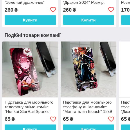
"Зелений дракончик"
"Дракон 2024" Розмір:
Розм
Розмір: 21*17*6 см
19*18*6 см
260
260
170
₴
₴
Купити
Купити
Подібні товари компанії
Підставка для мобільного
Підставка для мобільного
Підс
телефону аніме-комікс
телефону аніме-комікс
теле
"Honkai StarRail Sparkle
"Манга Блич Bleach" 18х9
"Джо
Іскорка" 18х9 см
см
65
65
65
₴
₴
Купити
Купити