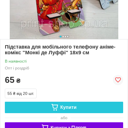
Підставка для мобільного телефону аніме-
комікс "Монкі де Луффі" 18х9 см
В наявності
Опт і роздріб
65
₴
55 ₴
від 20 шт.
Купити
або
Купити з