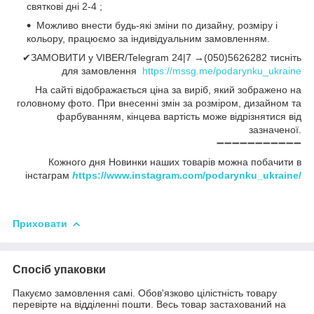
святкові дні 2-4 ;
Можливо внести будь-які зміни по дизайну, розміру і
кольору, працюємо за індивідуальним замовленням.
✔ЗАМОВИТИ у VIBER/Telegram 24|7 →(050)5626282 тисніть
для замовлення
https://mssg.me/podarynku_ukraine
На сайті відображається ціна за виріб, який зображено на
головному фото. При внесенні змін за розміром, дизайном та
фарбуванням, кінцева вартість може відрізнятися від
зазначеної.
➖➖➖➖➖➖➖➖➖➖➖
Кожного дня Новинки наших товарів можна побачити в
інстаграм
h
ttps://www.instagram.com/podarynku_ukraine/
Приховати
Спосіб упаковки
Пакуємо замовлення самі. Обов'язково цілістність товару
перевірте на відділенні пошти. Весь товар застахований на