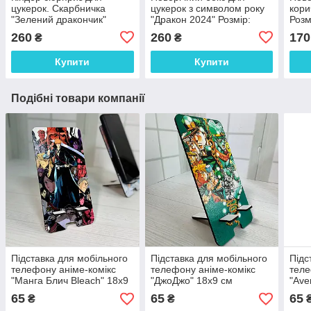
цукерок. Скарбничка
цукерок з символом року
кори
"Зелений дракончик"
"Дракон 2024" Розмір:
Розм
Розмір: 21*17*6 см
19*18*6 см
260
260
170
₴
₴
Купити
Купити
Подібні товари компанії
Підставка для мобільного
Підставка для мобільного
Підс
телефону аніме-комікс
телефону аніме-комікс
теле
"Манга Блич Bleach" 18х9
"ДжоДжо" 18х9 см
"Ave
см
18х9
65
65
65
₴
₴