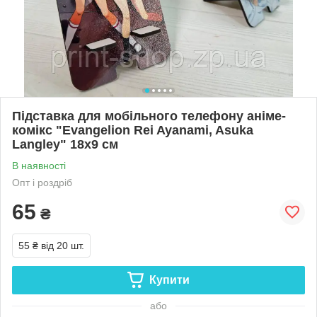
Підставка для мобільного телефону аніме-
комікс "Evangelion Rei Ayanami, Asuka
Langley" 18х9 см
В наявності
Опт і роздріб
65
₴
55 ₴
від 20 шт.
Купити
або