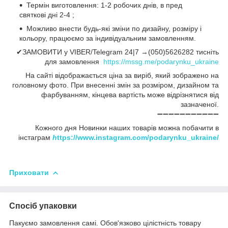
Термін виготовлення: 1-2 робочих днів, в пред
святкові дні 2-4 ;
Можливо внести будь-які зміни по дизайну, розміру і
кольору, працюємо за індивідуальним замовленням.
✔ЗАМОВИТИ у VIBER/Telegram 24|7 →(050)5626282 тисніть
для замовлення
https://mssg.me/podarynku_ukraine
На сайті відображається ціна за виріб, який зображено на
головному фото. При внесенні змін за розміром, дизайном та
фарбуванням, кінцева вартість може відрізнятися від
зазначеної.
➖➖➖➖➖➖➖➖➖➖➖
Кожного дня Новинки наших товарів можна побачити в
інстаграм
h
ttps://www.instagram.com/podarynku_ukraine/
Приховати
Спосіб упаковки
Пакуємо замовлення самі. Обов'язково цілістність товару