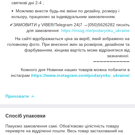
святкові дні 2-4 ;
Можливо внести будь-які зміни по дизайну, розміру і
кольору, працюємо за індивідуальним замовленням.
✔ЗАМОВИТИ у VIBER/Telegram 24|7 →(050)5626282 тисніть
для замовлення
https://mssg.me/podarynku_ukraine
На сайті відображається ціна за виріб, який зображено на
головному фото. При внесенні змін за розміром, дизайном та
фарбуванням, кінцева вартість може відрізнятися від
зазначеної.
➖➖➖➖➖➖➖➖➖➖➖
Кожного дня Новинки наших товарів можна побачити в
інстаграм
h
ttps://www.instagram.com/podarynku_ukraine/
Приховати
Спосіб упаковки
Пакуємо замовлення самі. Обов'язково цілістність товару
перевірте на відділенні пошти. Весь товар застахований на