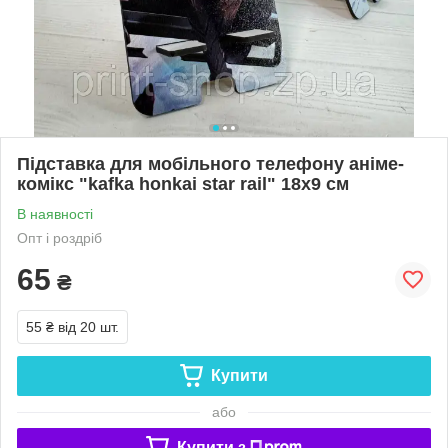
Підставка для мобільного телефону аніме-
комікс "kafka honkai star rail" 18х9 см
В наявності
Опт і роздріб
65
₴
55 ₴
від 20 шт.
Купити
або
Купити з