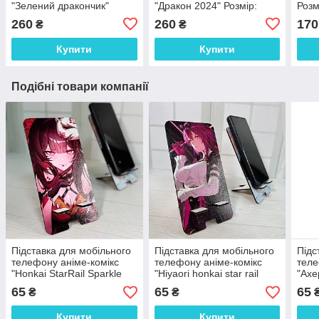
"Зелений дракончик"
"Дракон 2024" Розмір:
Розм
Розмір: 21*17*6 см
19*18*6 см
260
260
170
₴
₴
Купити
Купити
Подібні товари компанії
Підставка для мобільного
Підставка для мобільного
Підс
телефону аніме-комікс
телефону аніме-комікс
теле
"Honkai StarRail Sparkle
"Hiyaori honkai star rail
"Ахе
Іскорка" 18х9 см
Кафка" 18х9 см
18х9
65
65
65
₴
₴
Купити
Купити