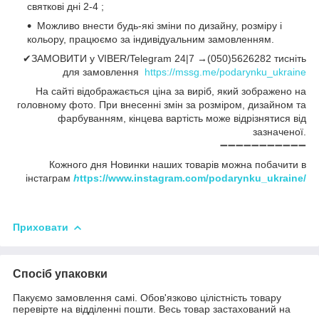
святкові дні 2-4 ;
Можливо внести будь-які зміни по дизайну, розміру і
кольору, працюємо за індивідуальним замовленням.
✔ЗАМОВИТИ у VIBER/Telegram 24|7 →(050)5626282 тисніть
для замовлення
https://mssg.me/podarynku_ukraine
На сайті відображається ціна за виріб, який зображено на
головному фото. При внесенні змін за розміром, дизайном та
фарбуванням, кінцева вартість може відрізнятися від
зазначеної.
➖➖➖➖➖➖➖➖➖➖➖
Кожного дня Новинки наших товарів можна побачити в
інстаграм
h
ttps://www.instagram.com/podarynku_ukraine/
Приховати
Спосіб упаковки
Пакуємо замовлення самі. Обов'язково цілістність товару
перевірте на відділенні пошти. Весь товар застахований на