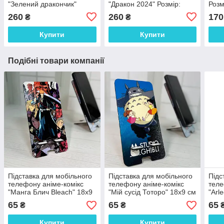
"Зелений дракончик"
"Дракон 2024" Розмір:
Розм
Розмір: 21*17*6 см
19*18*6 см
260
260
170
₴
₴
Купити
Купити
Подібні товари компанії
Підставка для мобільного
Підставка для мобільного
Підс
телефону аніме-комікс
телефону аніме-комікс
теле
"Манга Блич Bleach" 18х9
"Мій сусід Тоторо" 18х9 см
"Arl
см
Impa
65
65
65
₴
₴
Купити
Купити