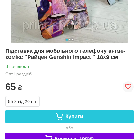
Підставка для мобільного телефону аніме-
комікс "Райден Genshin Impact " 18х9 см
В наявності
Опт і роздріб
65
₴
55 ₴
від 20 шт.
Купити
або
Купити з