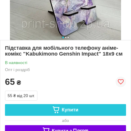
Підставка для мобільного телефону аніме-
комікс "Kabukimono Genshin Impact" 18х9 см
В наявності
Опт і роздріб
65
₴
55 ₴
від 20 шт.
Купити
або
Купити з