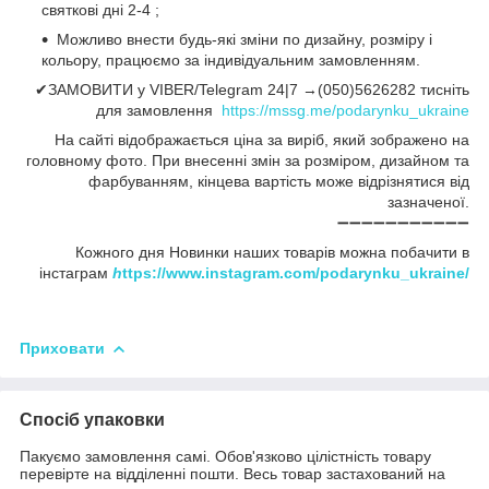
святкові дні 2-4 ;
Можливо внести будь-які зміни по дизайну, розміру і
кольору, працюємо за індивідуальним замовленням.
✔ЗАМОВИТИ у VIBER/Telegram 24|7 →(050)5626282 тисніть
для замовлення
https://mssg.me/podarynku_ukraine
На сайті відображається ціна за виріб, який зображено на
головному фото. При внесенні змін за розміром, дизайном та
фарбуванням, кінцева вартість може відрізнятися від
зазначеної.
➖➖➖➖➖➖➖➖➖➖➖
Кожного дня Новинки наших товарів можна побачити в
інстаграм
h
ttps://www.instagram.com/podarynku_ukraine/
Приховати
Спосіб упаковки
Пакуємо замовлення самі. Обов'язково цілістність товару
перевірте на відділенні пошти. Весь товар застахований на