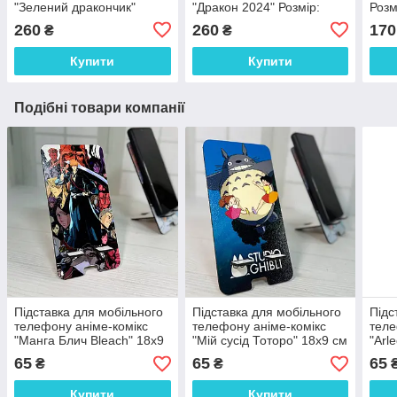
"Зелений дракончик"
"Дракон 2024" Розмір:
Розм
Розмір: 21*17*6 см
19*18*6 см
260
260
170
₴
₴
Купити
Купити
Подібні товари компанії
Підставка для мобільного
Підставка для мобільного
Підс
телефону аніме-комікс
телефону аніме-комікс
теле
"Манга Блич Bleach" 18х9
"Мій сусід Тоторо" 18х9 см
"Arl
см
Impa
65
65
65
₴
₴
Купити
Купити