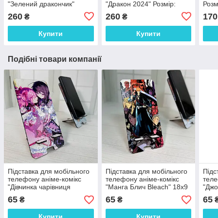
"Зелений дракончик"
"Дракон 2024" Розмір:
Розм
Розмір: 21*17*6 см
19*18*6 см
260
260
170
₴
₴
Купити
Купити
Подібні товари компанії
Підставка для мобільного
Підставка для мобільного
Підс
телефону аніме-комікс
телефону аніме-комікс
теле
"Дівчинка чарівниця
"Манга Блич Bleach" 18х9
"Джо
Мадока Манга" 18х9 см
см
65
65
65
₴
₴
Купити
Купити