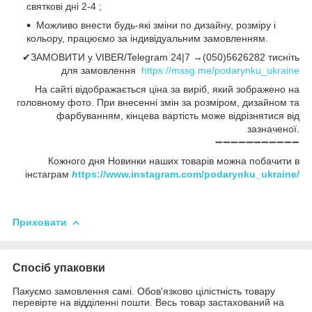
святкові дні 2-4 ;
Можливо внести будь-які зміни по дизайну, розміру і
кольору, працюємо за індивідуальним замовленням.
✔ЗАМОВИТИ у VIBER/Telegram 24|7 →(050)5626282 тисніть
для замовлення
https://mssg.me/podarynku_ukraine
На сайті відображається ціна за виріб, який зображено на
головному фото. При внесенні змін за розміром, дизайном та
фарбуванням, кінцева вартість може відрізнятися від
зазначеної.
➖➖➖➖➖➖➖➖➖➖➖
Кожного дня Новинки наших товарів можна побачити в
інстаграм
h
ttps://www.instagram.com/podarynku_ukraine/
Приховати
Спосіб упаковки
Пакуємо замовлення самі. Обов'язково цілістність товару
перевірте на відділенні пошти. Весь товар застахований на