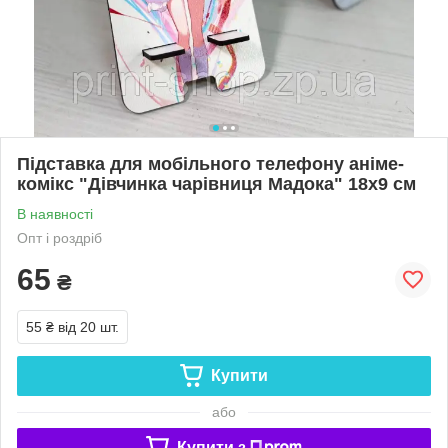
Підставка для мобільного телефону аніме-
комікс "Дівчинка чарівниця Мадока" 18х9 см
В наявності
Опт і роздріб
65
₴
55 ₴
від 20 шт.
Купити
або
Купити з