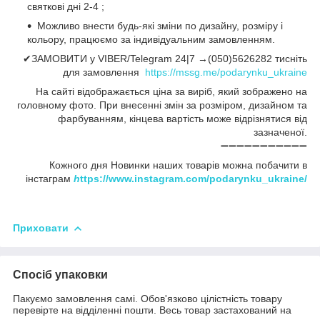
святкові дні 2-4 ;
Можливо внести будь-які зміни по дизайну, розміру і
кольору, працюємо за індивідуальним замовленням.
✔ЗАМОВИТИ у VIBER/Telegram 24|7 →(050)5626282 тисніть
для замовлення
https://mssg.me/podarynku_ukraine
На сайті відображається ціна за виріб, який зображено на
головному фото. При внесенні змін за розміром, дизайном та
фарбуванням, кінцева вартість може відрізнятися від
зазначеної.
➖➖➖➖➖➖➖➖➖➖➖
Кожного дня Новинки наших товарів можна побачити в
інстаграм
h
ttps://www.instagram.com/podarynku_ukraine/
Приховати
Спосіб упаковки
Пакуємо замовлення самі. Обов'язково цілістність товару
перевірте на відділенні пошти. Весь товар застахований на