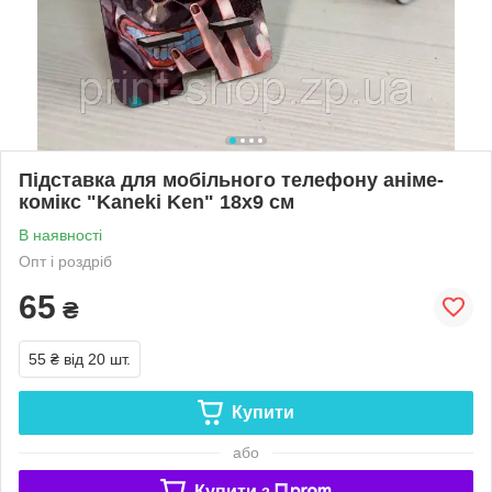
Підставка для мобільного телефону аніме-
комікс "Kaneki Ken" 18х9 см
В наявності
Опт і роздріб
65
₴
55 ₴
від 20 шт.
Купити
або
Купити з