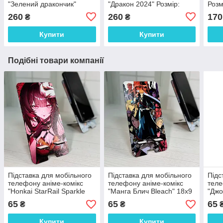
"Зелений дракончик"
"Дракон 2024" Розмір:
Розм
Розмір: 21*17*6 см
19*18*6 см
260
260
170
₴
₴
Купити
Купити
Подібні товари компанії
Підставка для мобільного
Підставка для мобільного
Підс
телефону аніме-комікс
телефону аніме-комікс
теле
"Honkai StarRail Sparkle
"Манга Блич Bleach" 18х9
"Джо
Іскорка" 18х9 см
см
65
65
65
₴
₴
Купити
Купити