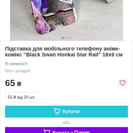
Підставка для мобільного телефону аніме-
комікс "Black Swan Honkai Star Rail" 18х9 см
В наявності
Опт і роздріб
65
₴
55 ₴
від 20 шт.
Купити
або
Купити з