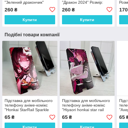
"Зелений дракончик"
"Дракон 2024" Розмір:
Розм
Розмір: 21*17*6 см
19*18*6 см
260
260
170
₴
₴
Купити
Купити
Подібні товари компанії
Підставка для мобільного
Підставка для мобільного
Підс
телефону аніме-комікс
телефону аніме-комікс
теле
"Honkai StarRail Sparkle
"Hiyaori honkai star rail
"Ахе
Іскорка" 18х9 см
Кафка" 18х9 см
18х9
65
65
65
₴
₴
Купити
Купити