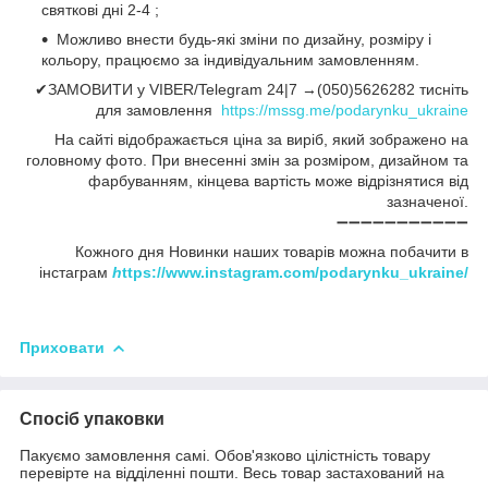
святкові дні 2-4 ;
Можливо внести будь-які зміни по дизайну, розміру і
кольору, працюємо за індивідуальним замовленням.
✔ЗАМОВИТИ у VIBER/Telegram 24|7 →(050)5626282 тисніть
для замовлення
https://mssg.me/podarynku_ukraine
На сайті відображається ціна за виріб, який зображено на
головному фото. При внесенні змін за розміром, дизайном та
фарбуванням, кінцева вартість може відрізнятися від
зазначеної.
➖➖➖➖➖➖➖➖➖➖➖
Кожного дня Новинки наших товарів можна побачити в
інстаграм
h
ttps://www.instagram.com/podarynku_ukraine/
Приховати
Спосіб упаковки
Пакуємо замовлення самі. Обов'язково цілістність товару
перевірте на відділенні пошти. Весь товар застахований на