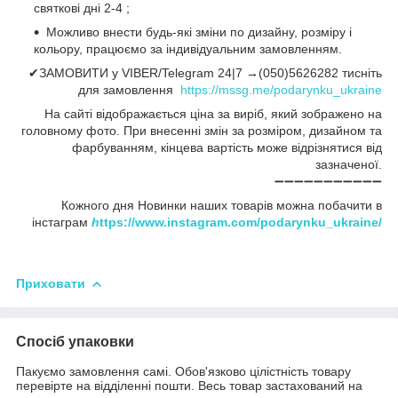
святкові дні 2-4 ;
Можливо внести будь-які зміни по дизайну, розміру і
кольору, працюємо за індивідуальним замовленням.
✔ЗАМОВИТИ у VIBER/Telegram 24|7 →(050)5626282 тисніть
для замовлення
https://mssg.me/podarynku_ukraine
На сайті відображається ціна за виріб, який зображено на
головному фото. При внесенні змін за розміром, дизайном та
фарбуванням, кінцева вартість може відрізнятися від
зазначеної.
➖➖➖➖➖➖➖➖➖➖➖
Кожного дня Новинки наших товарів можна побачити в
інстаграм
h
ttps://www.instagram.com/podarynku_ukraine/
Приховати
Спосіб упаковки
Пакуємо замовлення самі. Обов'язково цілістність товару
перевірте на відділенні пошти. Весь товар застахований на