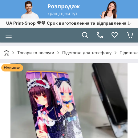
UA Print-Shop ​💙💛 Срок виготовлення та відправлення 1-3 р
Товари та послуги
Підставка для телефону
Підставк
Новинка