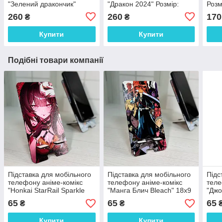
"Зелений дракончик"
"Дракон 2024" Розмір:
Розм
Розмір: 21*17*6 см
19*18*6 см
260
260
170
₴
₴
Купити
Купити
Подібні товари компанії
Підставка для мобільного
Підставка для мобільного
Підс
телефону аніме-комікс
телефону аніме-комікс
теле
"Honkai StarRail Sparkle
"Манга Блич Bleach" 18х9
"Джо
Іскорка" 18х9 см
см
65
65
65
₴
₴
Купити
Купити