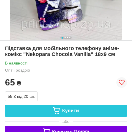
Підставка для мобільного телефону аніме-
комікс "Nekopara Chocola Vanilla" 18х9 см
В наявності
Опт і роздріб
65
₴
55 ₴
від 20 шт.
Купити
або
Купити з