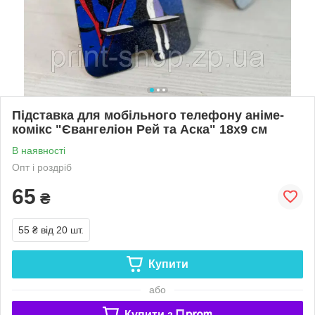
Підставка для мобільного телефону аніме-
комікс "Євангеліон Рей та Аска" 18х9 см
В наявності
Опт і роздріб
65
₴
55 ₴
від 20 шт.
Купити
або
Купити з