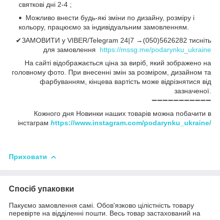
святкові дні 2-4 ;
Можливо внести будь-які зміни по дизайну, розміру і
кольору, працюємо за індивідуальним замовленням.
✔ЗАМОВИТИ у VIBER/Telegram 24|7 →(050)5626282 тисніть
для замовлення
https://mssg.me/podarynku_ukraine
На сайті відображається ціна за виріб, який зображено на
головному фото. При внесенні змін за розміром, дизайном та
фарбуванням, кінцева вартість може відрізнятися від
зазначеної.
➖➖➖➖➖➖➖➖➖➖➖
Кожного дня Новинки наших товарів можна побачити в
інстаграм
h
ttps://www.instagram.com/podarynku_ukraine/
Приховати
Спосіб упаковки
Пакуємо замовлення самі. Обов'язково цілістність товару
перевірте на відділенні пошти. Весь товар застахований на