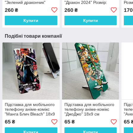
"Зелений дракончик"
"Дракон 2024" Розмір:
Розм
Розмір: 21*17*6 см
19*18*6 см
260
260
170
₴
₴
Купити
Купити
Подібні товари компанії
Підставка для мобільного
Підставка для мобільного
Підс
телефону аніме-комікс
телефону аніме-комікс
теле
"Манга Блич Bleach" 18х9
"ДжоДжо" 18х9 см
"Ave
см
18х9
65
65
65
₴
₴
Купити
Купити