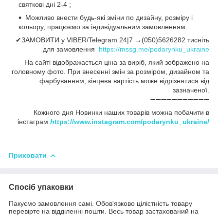
святкові дні 2-4 ;
Можливо внести будь-які зміни по дизайну, розміру і
кольору, працюємо за індивідуальним замовленням.
✔ЗАМОВИТИ у VIBER/Telegram 24|7 →(050)5626282 тисніть
для замовлення
https://mssg.me/podarynku_ukraine
На сайті відображається ціна за виріб, який зображено на
головному фото. При внесенні змін за розміром, дизайном та
фарбуванням, кінцева вартість може відрізнятися від
зазначеної.
➖➖➖➖➖➖➖➖➖➖➖
Кожного дня Новинки наших товарів можна побачити в
інстаграм
h
ttps://www.instagram.com/podarynku_ukraine/
Приховати
Спосіб упаковки
Пакуємо замовлення самі. Обов'язково цілістність товару
перевірте на відділенні пошти. Весь товар застахований на