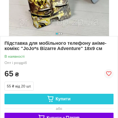
Підставка для мобільного телефону аніме-
комікс "JoJo*s Bizarre Adventure" 18х9 см
В наявності
Опт і роздріб
65
₴
55 ₴
від 20 шт.
Купити
або
Купити з