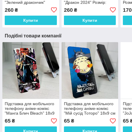
"Зелений дракончик"
"Дракон 2024" Розмір:
Розм
Розмір: 21*17*6 см
19*18*6 см
260
260
170
₴
₴
Купити
Купити
Подібні товари компанії
Підставка для мобільного
Підставка для мобільного
Підс
телефону аніме-комікс
телефону аніме-комікс
теле
"Манга Блич Bleach" 18х9
"Мій сусід Тоторо" 18х9 см
"JoJ
см
18х9
65
65
65
₴
₴
Купити
Купити