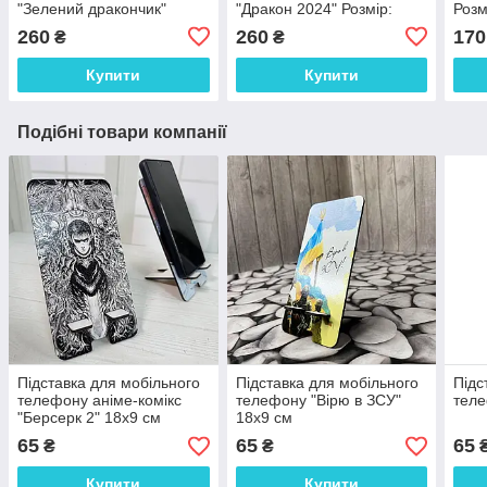
"Зелений дракончик"
"Дракон 2024" Розмір:
Розм
Розмір: 21*17*6 см
19*18*6 см
260
260
170
₴
₴
Купити
Купити
Подібні товари компанії
Підставка для мобільного
Підставка для мобільного
Підс
телефону аніме-комікс
телефону "Вірю в ЗСУ"
теле
"Берсерк 2" 18х9 см
18х9 см
65
65
65
₴
₴
Купити
Купити