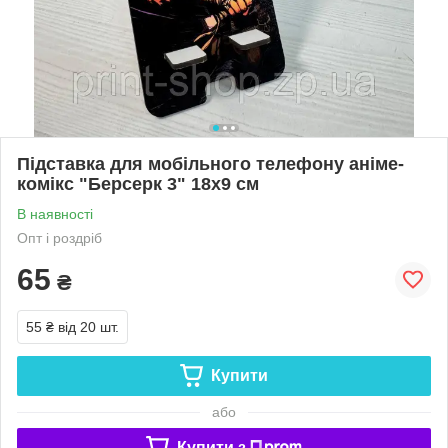
Підставка для мобільного телефону аніме-
комікс "Берсерк 3" 18х9 см
В наявності
Опт і роздріб
65
₴
55 ₴
від 20 шт.
Купити
або
Купити з