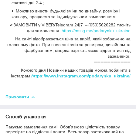
святкові дні 2-4 ;
Можливо внести будь-які зміни по дизайну, розміру і
кольору, працюємо за індивідуальним замовленням.
✔ЗАМОВИТИ у VIBER/Telegram 24|7 →(050)5626282 тисніть
для замовлення
https://mssg.me/podarynku_ukraine
На сайті відображається ціна за виріб, який зображено на
головному фото. При внесенні змін за розміром, дизайном та
фарбуванням, кінцева вартість може відрізнятися від
зазначеної.
➖➖➖➖➖➖➖➖➖➖➖
Кожного дня Новинки наших товарів можна побачити в
інстаграм
h
ttps://www.instagram.com/podarynku_ukraine/
Приховати
Спосіб упаковки
Пакуємо замовлення самі. Обов'язково цілістність товару
перевірте на відділенні пошти. Весь товар застахований на