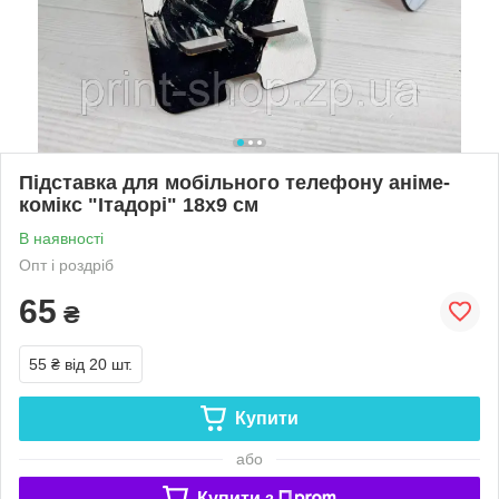
Підставка для мобільного телефону аніме-
комікс "Ітадорі" 18х9 см
В наявності
Опт і роздріб
65
₴
55 ₴
від 20 шт.
Купити
або
Купити з