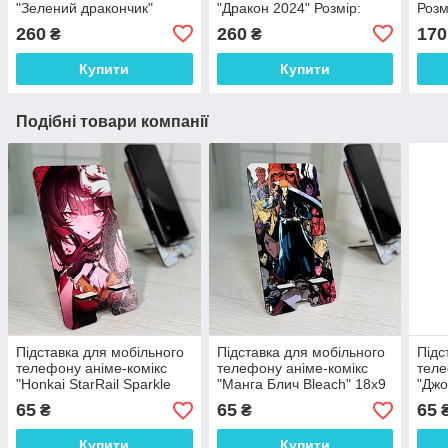
"Зелений дракончик"
"Дракон 2024" Розмір:
Розм
Розмір: 21*17*6 см
19*18*6 см
260
260
170
₴
₴
Купити
Купити
Подібні товари компанії
Підставка для мобільного
Підставка для мобільного
Підс
телефону аніме-комікс
телефону аніме-комікс
теле
"Honkai StarRail Sparkle
"Манга Блич Bleach" 18х9
"Джо
Іскорка" 18х9 см
см
65
65
65
₴
₴
Купити
Купити