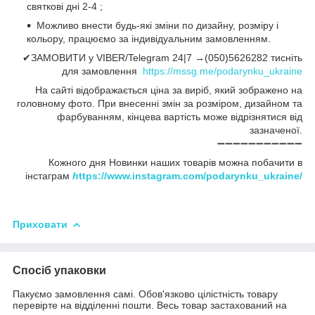
святкові дні 2-4 ;
Можливо внести будь-які зміни по дизайну, розміру і
кольору, працюємо за індивідуальним замовленням.
✔ЗАМОВИТИ у VIBER/Telegram 24|7 →(050)5626282 тисніть
для замовлення
https://mssg.me/podarynku_ukraine
На сайті відображається ціна за виріб, який зображено на
головному фото. При внесенні змін за розміром, дизайном та
фарбуванням, кінцева вартість може відрізнятися від
зазначеної.
➖➖➖➖➖➖➖➖➖➖➖
Кожного дня Новинки наших товарів можна побачити в
інстаграм
h
ttps://www.instagram.com/podarynku_ukraine/
Приховати
Спосіб упаковки
Пакуємо замовлення самі. Обов'язково цілістність товару
перевірте на відділенні пошти. Весь товар застахований на