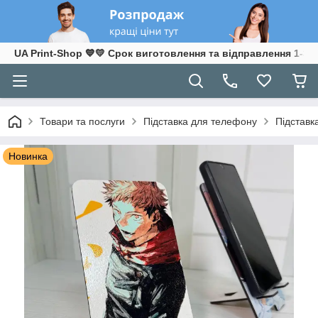
UA Print-Shop ​💙💛 Срок виготовлення та відправлення 1-3 р
Товари та послуги
Підставка для телефону
Підставк
Новинка