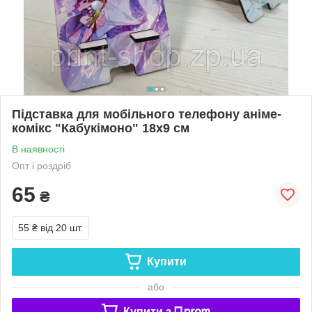
Підставка для мобільного телефону аніме-
комікс "Кабукімоно" 18х9 см
В наявності
Опт і роздріб
65
₴
55 ₴
від 20 шт.
Купити
або
Купити з