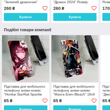
"Зелений дракончик"
"Дракон 2024" Розмір:
Розм
Розмір: 21*17*6 см
19*18*6 см
260
260
170
₴
₴
Купити
Купити
Подібні товари компанії
Підставка для мобільного
Підставка для мобільного
Підс
телефону аніме-комікс
телефону аніме-комікс
теле
"Honkai StarRail Sparkle
"Манга Блич Bleach" 18х9
"Джо
Іскорка" 18х9 см
см
65
65
65
₴
₴
Купити
Купити