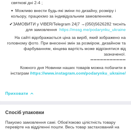
святкові дні 2-4 ;
Можливо внести будь-які зміни по дизайну, розміру і
кольору, працюємо за індивідуальним замовленням.
✔ЗАМОВИТИ у VIBER/Telegram 24|7 →(050)5626282 тисніть
для замовлення
https://mssg.me/podarynku_ukraine
На сайті відображається ціна за виріб, який зображено на
головному фото. При внесенні змін за розміром, дизайном та
фарбуванням, кінцева вартість може відрізнятися від
зазначеної.
➖➖➖➖➖➖➖➖➖➖➖
Кожного дня Новинки наших товарів можна побачити в
інстаграм
h
ttps://www.instagram.com/podarynku_ukraine/
Приховати
Спосіб упаковки
Пакуємо замовлення самі. Обов'язково цілістність товару
перевірте на відділенні пошти. Весь товар застахований на