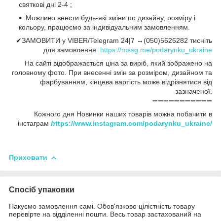
святкові дні 2-4 ;
Можливо внести будь-які зміни по дизайну, розміру і
кольору, працюємо за індивідуальним замовленням.
✔ЗАМОВИТИ у VIBER/Telegram 24|7 →(050)5626282 тисніть
для замовлення
https://mssg.me/podarynku_ukraine
На сайті відображається ціна за виріб, який зображено на
головному фото. При внесенні змін за розміром, дизайном та
фарбуванням, кінцева вартість може відрізнятися від
зазначеної.
➖➖➖➖➖➖➖➖➖➖➖
Кожного дня Новинки наших товарів можна побачити в
інстаграм
h
ttps://www.instagram.com/podarynku_ukraine/
Приховати
Спосіб упаковки
Пакуємо замовлення самі. Обов'язково цілістність товару
перевірте на відділенні пошти. Весь товар застахований на