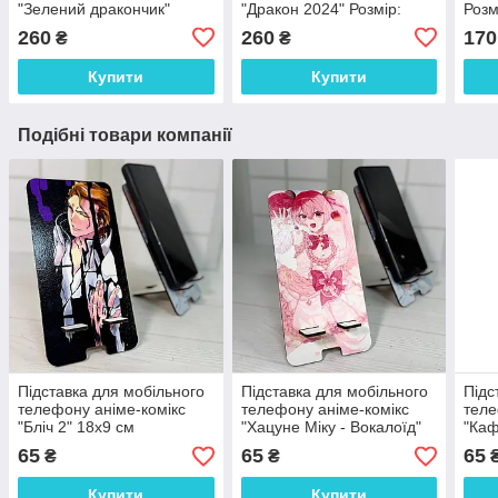
"Зелений дракончик"
"Дракон 2024" Розмір:
Розм
Розмір: 21*17*6 см
19*18*6 см
260
260
170
₴
₴
Купити
Купити
Подібні товари компанії
Підставка для мобільного
Підставка для мобільного
Підс
телефону аніме-комікс
телефону аніме-комікс
теле
"Бліч 2" 18х9 см
"Хацуне Міку - Вокалоїд"
"Каф
18х9 см
65
65
65
₴
₴
Купити
Купити