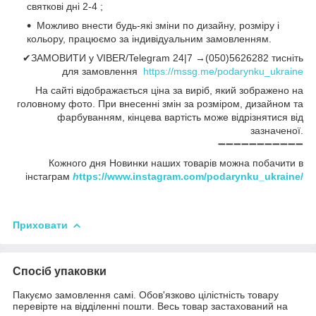
святкові дні 2-4 ;
Можливо внести будь-які зміни по дизайну, розміру і
кольору, працюємо за індивідуальним замовленням.
✔ЗАМОВИТИ у VIBER/Telegram 24|7 →(050)5626282 тисніть
для замовлення
https://mssg.me/podarynku_ukraine
На сайті відображається ціна за виріб, який зображено на
головному фото. При внесенні змін за розміром, дизайном та
фарбуванням, кінцева вартість може відрізнятися від
зазначеної.
➖➖➖➖➖➖➖➖➖➖➖
Кожного дня Новинки наших товарів можна побачити в
інстаграм
h
ttps://www.instagram.com/podarynku_ukraine/
Приховати
Спосіб упаковки
Пакуємо замовлення самі. Обов'язково цілістність товару
перевірте на відділенні пошти. Весь товар застахований на