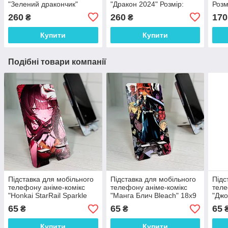
"Зелений дракончик"
"Дракон 2024" Розмір:
Розм
Розмір: 21*17*6 см
19*18*6 см
260
260
170
₴
₴
Купити
Купити
Подібні товари компанії
Підставка для мобільного
Підставка для мобільного
Підс
телефону аніме-комікс
телефону аніме-комікс
теле
"Honkai StarRail Sparkle
"Манга Блич Bleach" 18х9
"Джо
Іскорка" 18х9 см
см
65
65
65
₴
₴
Купити
Купити