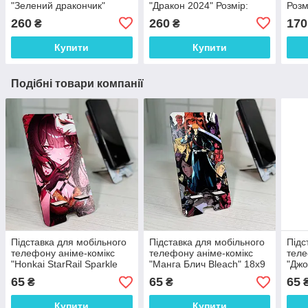
"Зелений дракончик"
"Дракон 2024" Розмір:
Розм
Розмір: 21*17*6 см
19*18*6 см
260
260
170
₴
₴
Купити
Купити
Подібні товари компанії
Підставка для мобільного
Підставка для мобільного
Підс
телефону аніме-комікс
телефону аніме-комікс
теле
"Honkai StarRail Sparkle
"Манга Блич Bleach" 18х9
"Джо
Іскорка" 18х9 см
см
65
65
65
₴
₴
Купити
Купити