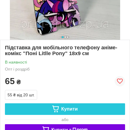
Підставка для мобільного телефону аніме-
комікс "Поні Litlle Pony" 18х9 см
В наявності
Опт і роздріб
65
₴
55 ₴
від 20 шт.
Купити
або
Купити з