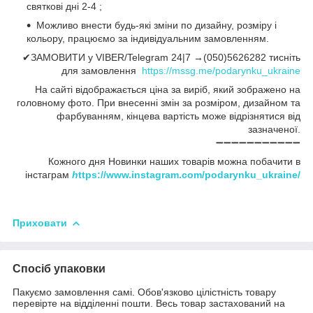
святкові дні 2-4 ;
Можливо внести будь-які зміни по дизайну, розміру і
кольору, працюємо за індивідуальним замовленням.
✔ЗАМОВИТИ у VIBER/Telegram 24|7 →(050)5626282 тисніть
для замовлення
https://mssg.me/podarynku_ukraine
На сайті відображається ціна за виріб, який зображено на
головному фото. При внесенні змін за розміром, дизайном та
фарбуванням, кінцева вартість може відрізнятися від
зазначеної.
➖➖➖➖➖➖➖➖➖➖➖
Кожного дня Новинки наших товарів можна побачити в
інстаграм
h
ttps://www.instagram.com/podarynku_ukraine/
Приховати
Спосіб упаковки
Пакуємо замовлення самі. Обов'язково цілістність товару
перевірте на відділенні пошти. Весь товар застахований на