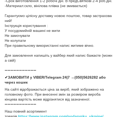
-Срок виготовлення 1-2 робочі дні. В предСвяткові 2-4 роб.дні.
-Материал:скло, вінілова плівка (не змивається)
Гарантуємо цілісну доставку новою поштою, товар застрахова
ний!
Інструкція користування :
У посудомийній машині не мити
Не замочувати
Не колупати
При правильному використанні напис житиме вічно.
Для замовлення напишіть у вайбер який напис бажаєте (можн
а свій)
➖➖➖➖➖➖➖➖➖➖➖
✔ЗАМОВИТИ у VIBER/Telegram 24|7 →(050)5626282 або
через кошик
На сайті відображається ціна за виріб, який зображено на
головному фото. При внесенні змін за розміром вироба
кінцева вартість може відрізнятися від зазначеної.
➖➖➖➖➖➖➖➖➖➖➖
Наш повний асортимент
товарів
h
ttps://www.instagram.com/podarynku_ukraine/