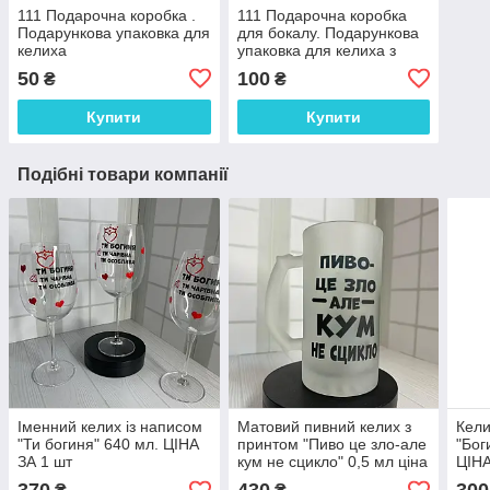
111 Подарочна коробка .
111 Подарочна коробка
Подарункова упаковка для
для бокалу. Подарункова
келиха
упаковка для келиха з
"Вашим текстом"
50
100
₴
₴
Купити
Купити
Подібні товари компанії
Іменний келих із написом
Матовий пивний келих з
Кели
"Ти богиня" 640 мл. ЦІНА
принтом "Пиво це зло-але
"Бог
ЗА 1 шт
кум не сцикло" 0,5 мл ціна
ЦІНА
за 1 шт