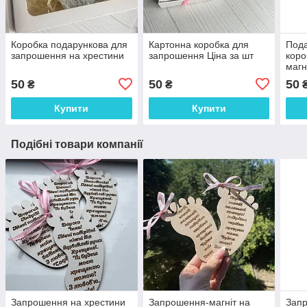
Коробка подарункова для
Картонна коробка для
Пода
запрошення на хрестини
запрошення Ціна за шт
коро
магн
50
50
50
₴
₴
Купити
Купити
Подібні товари компанії
Запрошення на хрестини
Запрошення-магніт на
Запр