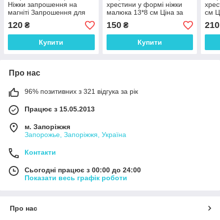
Ніжки запрошення на
хрестини у формі ніжки
хрес
магніті Запрошення для
малюка 13*8 см Ціна за
см Ц
хресних 13*8 см Ціна за
шт
120
150
210
₴
₴
шт
Купити
Купити
Про нас
96% позитивних з 321 відгука за рік
Працює з 15.05.2013
м. Запоріжжя
Запорожье, Запоріжжя, Україна
Контакти
Сьогодні працює з 00:00 до 24:00
Показати весь графік роботи
Про нас