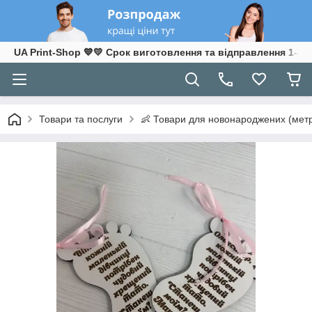
UA Print-Shop ​💙💛 Срок виготовлення та відправлення 1-3 р
Товари та послуги
👶 Товари для новонароджених (метр