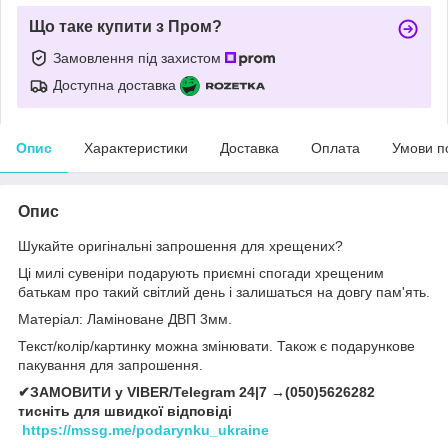
Що таке купити з Пром?
Замовлення під захистом
Доступна доставка
Опис
Характеристики
Доставка
Оплата
Умови п
Опис
Шукайте оригінальні запрошення для хрещених?
Ці милі сувеніри подарують приємні спогади хрещеним
батькам про такий світлий день і залишаться на довгу пам'ять.
Матеріал: Ламіноване ДВП 3мм.
Текст/колір/картинку можна змінювати. Також є подарункове
пакування для запрошення.
✔ЗАМОВИТИ у VIBER/Telegram 24|7 →(050)5626282
тисніть для швидкої відповіді
https://mssg.me/podarynku_ukraine