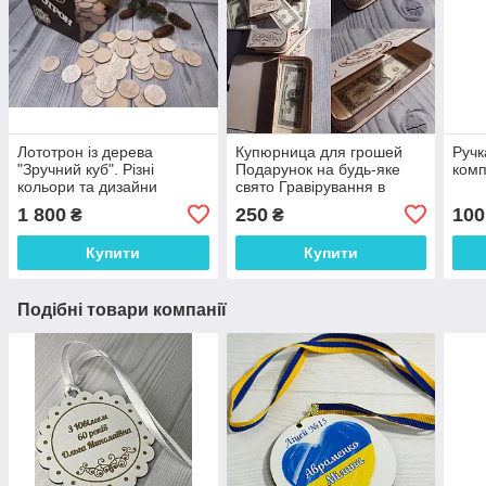
Лототрон із дерева
Купюрница для грошей
Ручк
"Зручний куб". Різні
Подарунок на будь-яке
комп
кольори та дизайни
свято Гравірування в
подарунок Розмір: 18*9 см
1 800
250
100
₴
₴
Купити
Купити
Подібні товари компанії