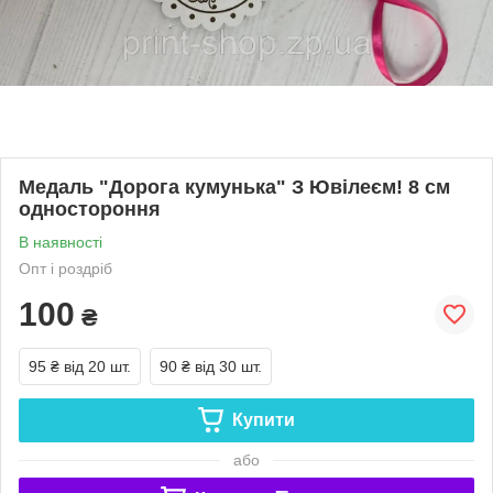
Медаль "Дорога кумунька" З Ювілеєм! 8 см
одностороння
В наявності
Опт і роздріб
100
₴
95 ₴
від 20 шт.
90 ₴
від 30 шт.
Купити
або