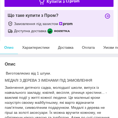
Купити з
Що таке купити з Пром?
Замовлення під захистом
Доступна доставка
Опис
Характеристики
Доставка
Оплата
Умови п
Опис
Виготовляємо від 1 штуки.
МЕДАЛІ З ДЕРЕВА З ІМЕНАМИ ПІД ЗАМОВЛЕННЯ
Закінчення дитячого садка, молодшої школи, випуск із
навчального закладу, ювілей, весілля, річниця хрестини... -
важливі події у житті кожної людини. Це маленькі кроки
назустріч своєму майбутньому, які варто відзначити
пам'ятним, символічним подарунком. Медалі з дерева не
гірші за золоті аксесуари. Їх можна вручити кожному, не
обділяючи нікого увагою та турботою. Адже по суті старання