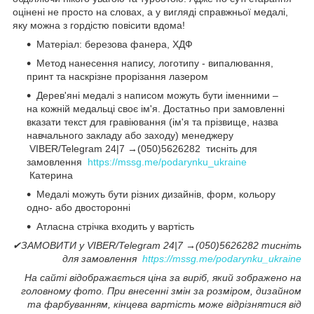
оцінені не просто на словах, а у вигляді справжньої медалі,
яку можна з гордістю повісити вдома!
Матеріал: березова фанера, ХДФ
Метод нанесення напису, логотипу - випалювання,
принт та наскрізне прорізання лазером
Дерев'яні медалі з написом можуть бути іменними –
на кожній медальці своє ім'я. Достатньо при замовленні
вказати текст для гравіювання (ім'я та прізвище, назва
навчального закладу або заходу) менеджеру
VIBER/Telegram 24|7 →(050)5626282 тисніть для
замовлення
https://mssg.me/podarynku_ukraine
Катерина
Медалі можуть бути різних дизайнів, форм, кольору
одно- або двосторонні
Атласна стрічка входить у вартість
✔ЗАМОВИТИ у VIBER/Telegram 24|7 →(050)5626282 тисніть
для замовлення
https://mssg.me/podarynku_ukraine
На сайті відображається ціна за виріб, який зображено на
головному фото. При внесенні змін за розміром, дизайном
та фарбуванням, кінцева вартість може відрізнятися від