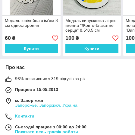
Медаль ювілейна з ім'ям 8
Медаль випускника ліцею
Меда
см одностороння
іменна "Жовто-блакитне
поча
серце" 8,5*8,5 см
"Вип
одностороння з лентою
одно
60
100
100
₴
₴
Купити
Купити
Про нас
96% позитивних з 319 відгуків за рік
Працює з 15.05.2013
м. Запоріжжя
Запорожье, Запоріжжя, Україна
Контакти
Сьогодні працює з 00:00 до 24:00
Показати весь графік роботи