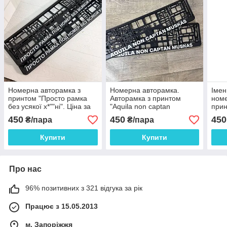
Номерна авторамка з
Номерна авторамка.
Імен
принтом "Просто рамка
Авторамка з принтом
номе
без усякої х*""ні". Ціна за
"Aquila non captan
прин
пару!
muskas". Ціна за пару
Ціна
450
450
450
₴/пара
₴/пара
2шт!
Купити
Купити
Про нас
96% позитивних з 321 відгука за рік
Працює з 15.05.2013
м. Запоріжжя