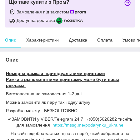
Що таке купити з Пром?
Замовлення під захистом
Доступна доставка
Опис
Характеристики
Доставка
Оплата
Умови п
Опис
Номерна рамка з індивідуальними принтами
Рамки з різноманітними принтами, може бути ваша
реклама.
Виготовлення на замовлення 1-2 дні
Можна замовити як пару так і одну штуку
Розробка макету - БЕЗКОШТОВНО
✔ЗАМОВИТИ у VIBER/Telegram 24|7 →(050)5626282 тисніть
для замовлення
https://mssg.me/podarynku_ukraine
На сайті відображається ціна за виріб, який зображено на
головному фото. При внесенні змін за розміром, дизайном та