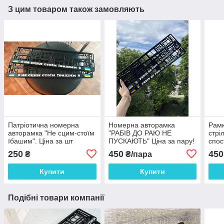
З цим товаром також замовляють
Патріотична номерна
Номерна авторамка
Рамк
авторамка "Не сцим-стоїм
"РАБІВ ДО РАЮ НЕ
стрі
їбашим". Ціна за шт
ПУСКАЮТЬ" Ціна за пару!
спос
Авто
250
450
450
₴
₴/пара
Купити
Купити
Подібні товари компанії