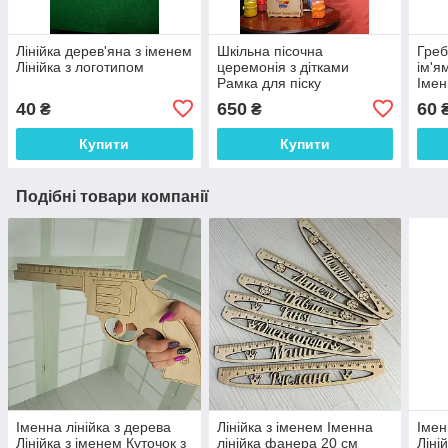
Лінійка дерев'яна з іменем
Шкільна пісочна
Греб
Лінійка з логотипом
церемонія з дітками
ім'я
Рамка для піску
Імен
40
650
60
₴
₴
Купити
Купити
Подібні товари компанії
Іменна лінійка з дерева
Лінійка з іменем Іменна
Імен
Лінійка з іменем Куточок з
лінійка фанера 20 см
Ліні