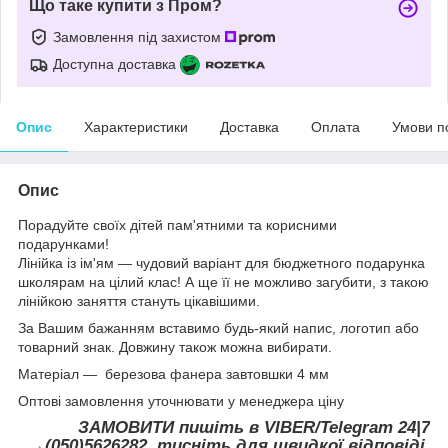
Що таке купити з Пром?
Замовлення під захистом
Доступна доставка
Опис
Характеристики
Доставка
Оплата
Умови п
Опис
Порадуйте своїх дітей пам'ятними та корисними
подарунками!
Лінійка із ім'ям — чудовий варіант для бюджетного подарунка
школярам на цілий клас! А ще її не можливо загубити, з такою
лінійкою заняття стануть цікавішими.
За Вашим бажанням вставимо будь-який напис, логотип або
товарний знак. Довжину також можна вибирати.
Матеріал — березова фанера завтовшки 4 мм
Оптові замовлення уточнювати у менеджера ціну
ЗАМОВИТИ пишіть в VIBER/Telegram 24|7
→(050)5626282 тисніть для швидкої відповіді