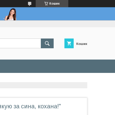
Кошик
Кошик
кую за сина, кохана!"