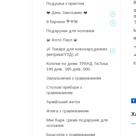
В
Подушка з принтом
Ф
❤️ День Закоханих ❤️
Ф
8 березня 💐🌹🌺
Т
М
Подарунки для чоловіків
!
🧩 Фото Пазл 🧩
👶 Товари для новонароджених
(метрики/УЗД) 👶
✔
К
Копілки по дням. ТРЕНД ТікТока
190 днів.. 365 днів...500..
Запальнички з гравіюванням
Столові прибори з
гравіюванням
Армійський жетон
Фляга з гравіюванням
Х
Міні бари. Цікаві подарунки для
чоловіків
Браслети з гравіюванням