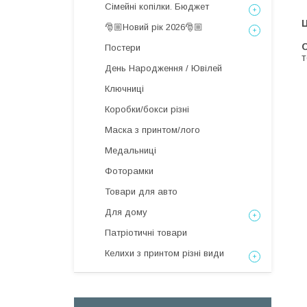
Сімейні копілки. Бюджет
Ц
🎅🏼Новий рік 2026🎅🏼
С
Постери
т
День Народження / Ювілей
Ключниці
Коробки/бокси різні
Маска з принтом/лого
Медальниці
Фоторамки
Товари для авто
Для дому
Патріотичні товари
Келихи з принтом різні види