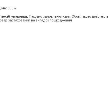
іна:
350 ₴
посіб упаковки:
Пакуємо замовлення самі. Обов'язково цілістність
овар застахований на випадок пошкодження