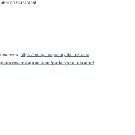
йної плівки Oracal
амовлення
https://mssg.me/podarynku_ukraine
tps://www.instagram.com/podarynku_ukraine/