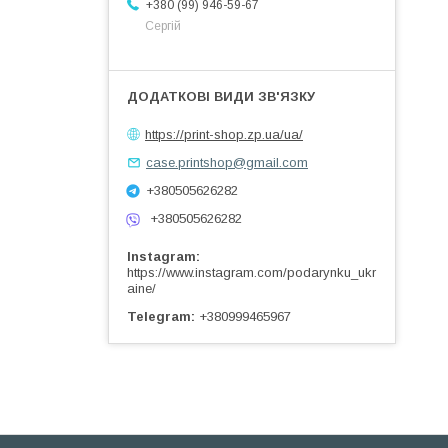
+380 (99) 946-59-67
Сергій
https://print-shop.zp.ua/ua/
case.printshop@gmail.com
+380505626282
+380505626282
Instagram
https://www.instagram.com/podarynku_ukr
aine/
Telegram
+380999465967