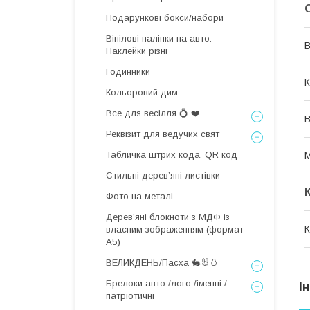
Подарункові бокси/набори
Вінілові наліпки на авто.
В
Наклейки різні
Годинники
К
Кольоровий дим
Все для весілля 💍 ❤️
В
Реквізит для ведучих свят
Табличка штрих кода. QR код
М
Стильні деревʼяні листівки
Фото на металі
Дерев’яні блокноти з МДФ із
К
власним зображенням (формат
А5)
ВЕЛИКДЕНЬ/Пасха 🐇🐰🥚
Брелоки авто /лого /іменні /
І
патріотичні