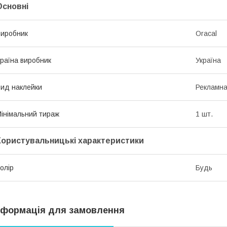
Основні
иробник
Oracal
раїна виробник
Україна
ид наклейки
Рекламн
інімальний тираж
1 шт.
Користувальницькі характеристики
олір
Будь
нформація для замовлення