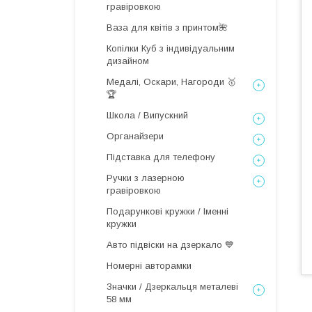
гравіровкою
Ваза для квітів з принтом🌺
Копілки Куб з індивідуальним
дизайном
Медалі, Оскари, Нагороди 🥇
🏆
Школа / Випускний
Органайзери
Підставка для телефону
Ручки з лазерною
гравіровкою
Подарункові кружки / Іменні
кружки
Авто підвіски на дзеркало 💙
Номерні авторамки
Значки / Дзеркальця металеві
58 мм